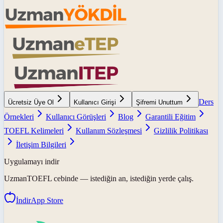
Ders
Ücretsiz Üye Ol
Kullanıcı Girişi
Şifremi Unuttum
Örnekleri
Kullanıcı Görüşleri
Blog
Garantili Eğitim
TOEFL Kelimeleri
Kullanım Sözleşmesi
Gizlilik Politikası
İletişim Bilgileri
Uygulamayı indir
UzmanTOEFL
cebinde — istediğin an, istediğin yerde çalış.
İndir
App Store