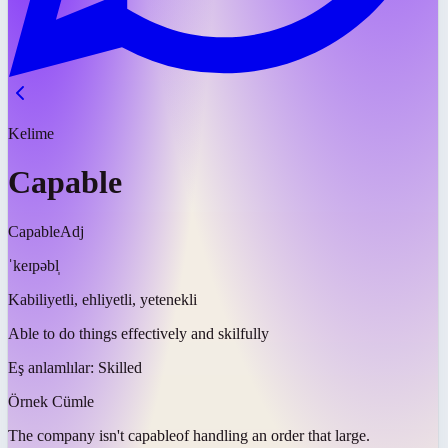
Kelime
Capable
Capable
Adj
ˈkeɪpəbl̩
Kabiliyetli, ehliyetli, yetenekli
Able to do things effectively and skilfully
Eş anlamlılar:
Skilled
Örnek Cümle
The company isn't
capable
of handling an order that large.