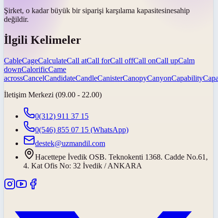
Şirket, o kadar büyük bir siparişi karşılama
kapasitesine
sahip
değildir.
İlgili Kelimeler
Cable
Cage
Calculate
Call at
Call for
Call off
Call on
Call up
Calm
down
Calorific
Came
across
Cancel
Candidate
Candle
Canister
Canopy
Canyon
Capability
Capa
İletişim Merkezi (09.00 - 22.00)
0(312) 911 37 15
0(546) 855 07 15
(WhatsApp)
destek@uzmandil.com
Hacettepe İvedik OSB. Teknokenti 1368. Cadde No.61,
4. Kat Ofis No: 32 İvedik / ANKARA