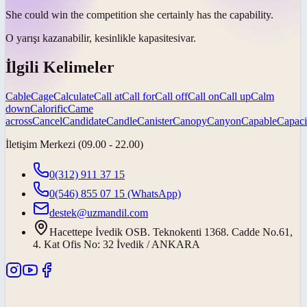
She could win the competition she certainly has the
capability
.
O yarışı kazanabilir, kesinlikle
kapasitesi
var.
İlgili Kelimeler
Cable
Cage
Calculate
Call at
Call for
Call off
Call on
Call up
Calm
down
Calorific
Came
across
Cancel
Candidate
Candle
Canister
Canopy
Canyon
Capable
Capaci
İletişim Merkezi (09.00 - 22.00)
0(312) 911 37 15
0(546) 855 07 15
(WhatsApp)
destek@uzmandil.com
Hacettepe İvedik OSB. Teknokenti 1368. Cadde No.61,
4. Kat Ofis No: 32 İvedik / ANKARA