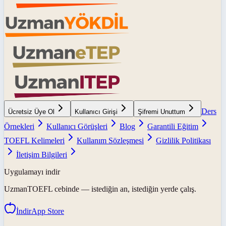
Ders
Ücretsiz Üye Ol
Kullanıcı Girişi
Şifremi Unuttum
Örnekleri
Kullanıcı Görüşleri
Blog
Garantili Eğitim
TOEFL Kelimeleri
Kullanım Sözleşmesi
Gizlilik Politikası
İletişim Bilgileri
Uygulamayı indir
UzmanTOEFL
cebinde — istediğin an, istediğin yerde çalış.
İndir
App Store