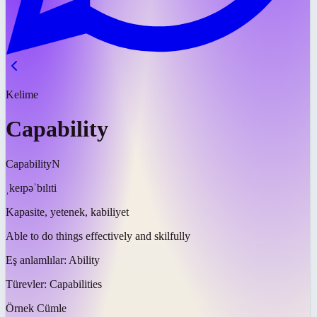
Kelime
Capability
Capability
N
ˌkeɪpəˈbɪlɪti
Kapasite, yetenek, kabiliyet
Able to do things effectively and skilfully
Eş anlamlılar:
Ability
Türevler:
Capabilities
Örnek Cümle