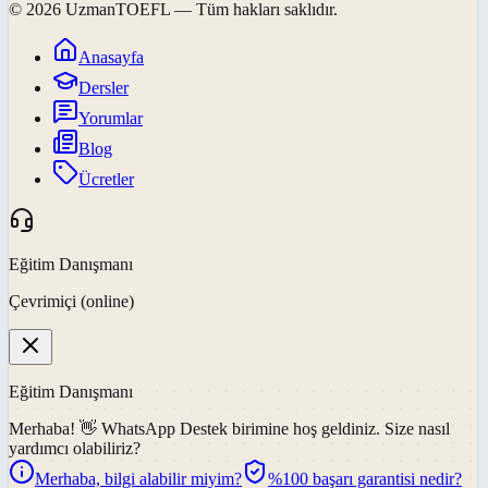
©
2026
UzmanTOEFL
— Tüm hakları saklıdır.
Anasayfa
Dersler
Yorumlar
Blog
Ücretler
Eğitim Danışmanı
Çevrimiçi (online)
Eğitim Danışmanı
Merhaba! 👋
WhatsApp Destek
birimine hoş geldiniz. Size nasıl
yardımcı olabiliriz?
Merhaba, bilgi alabilir miyim?
%100 başarı garantisi nedir?