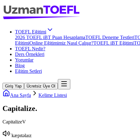
TOEFL Eğitimi
2026 TOEFL iBT Puan Hesaplama
TOEFL Deneme Testleri
TO
Eğitimi
Online Eğitimimiz Nasıl Çalışır?
TOEFL iBT Eğitimi
TO
TOEFL Nedir?
Ders Örnekleri
Yorumlar
Blog
Eğitim Setleri
Giriş Yap
Ücretsiz Üye Ol
Ana Sayfa
Kelime Listesi
Capitalize
.
Capitalize
V
ˈkæpɪtəlaɪz