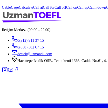
Cable
Cage
Calculate
Call at
Call for
Call off
Call on
Call up
Calm down
C
İletişim Merkezi (09.00 - 22.00)
0(312) 911 37 15
0(850) 302 67 15
destek@uzmandil.com
Hacettepe İvedik OSB. Teknokenti 1368. Cadde No.61, 4