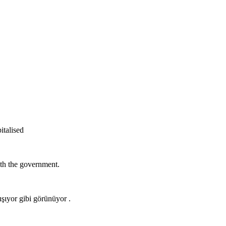
pitalised
ith the government.
ışıyor gibi görünüyor .