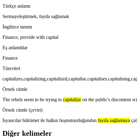
Türkçe anlamı
Sermayeleştirmek, fayda sağlamak
İngilizce tanımı
Finance, provide with capital
Eş anlamlılar
Finance
Türevleri
capitalizes,capitalizing,capitalized,capitalise,capitalises,capitalising,ca
Örnek cümle
The rebels seem to be trying to
capitalize
on the public's discontent w
Örnek cümle (çeviri)
İsyancılar hükümet ile halkın hoşnutsuzluğundan
fayda sağlamaya
çal
Diğer kelimeler