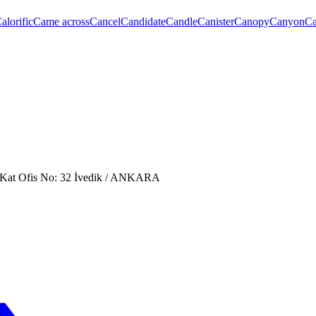
alorific
Came across
Cancel
Candidate
Candle
Canister
Canopy
Canyon
Ca
. Kat Ofis No: 32 İvedik / ANKARA