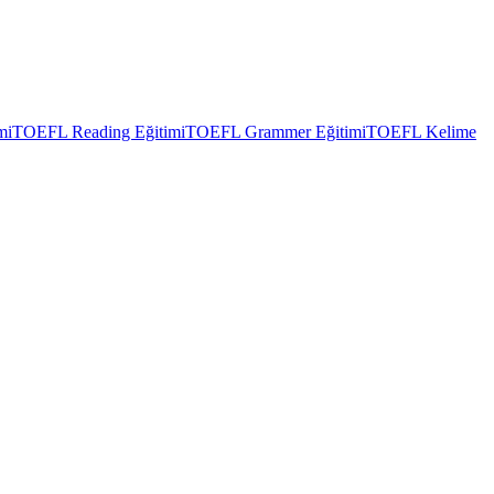
mi
TOEFL Reading Eğitimi
TOEFL Grammer Eğitimi
TOEFL Kelime