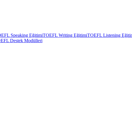
EFL Speaking Eğitimi
TOEFL Writing Eğitimi
TOEFL Listening Eğiti
EFL Destek Modülleri