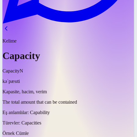
Kelime
Capacity
Capacity
N
kəˈpæsɪti
Kapasite, hacim, verim
The total amount that can be contained
Eş anlamlılar:
Capability
Türevler:
Capacities
Örnek Cümle