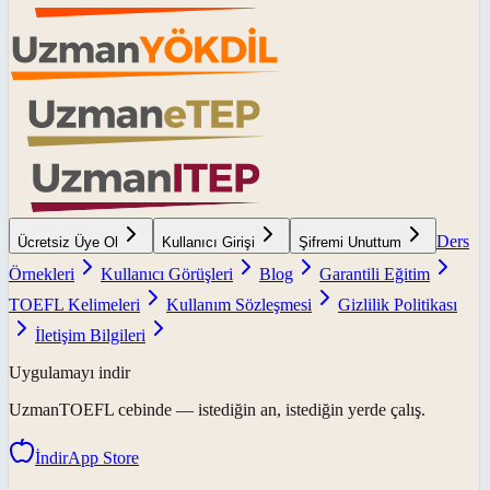
Ders
Ücretsiz Üye Ol
Kullanıcı Girişi
Şifremi Unuttum
Örnekleri
Kullanıcı Görüşleri
Blog
Garantili Eğitim
TOEFL Kelimeleri
Kullanım Sözleşmesi
Gizlilik Politikası
İletişim Bilgileri
Uygulamayı indir
UzmanTOEFL
cebinde — istediğin an, istediğin yerde çalış.
İndir
App Store