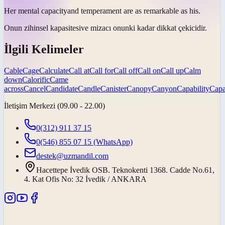
Her mental
capacity
and temperament are as remarkable as his.
Onun zihinsel
kapasitesi
ve mizacı onunki kadar dikkat çekicidir.
İlgili Kelimeler
Cable
Cage
Calculate
Call at
Call for
Call off
Call on
Call up
Calm
down
Calorific
Came
across
Cancel
Candidate
Candle
Canister
Canopy
Canyon
Capability
Capa
İletişim Merkezi (09.00 - 22.00)
0(312) 911 37 15
0(546) 855 07 15
(WhatsApp)
destek@uzmandil.com
Hacettepe İvedik OSB. Teknokenti 1368. Cadde No.61,
4. Kat Ofis No: 32 İvedik / ANKARA