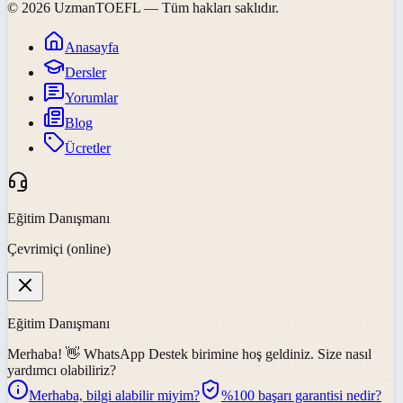
©
2026
UzmanTOEFL
— Tüm hakları saklıdır.
Anasayfa
Dersler
Yorumlar
Blog
Ücretler
Eğitim Danışmanı
Çevrimiçi (online)
Eğitim Danışmanı
Merhaba! 👋
WhatsApp Destek
birimine hoş geldiniz. Size nasıl
yardımcı olabiliriz?
Merhaba, bilgi alabilir miyim?
%100 başarı garantisi nedir?