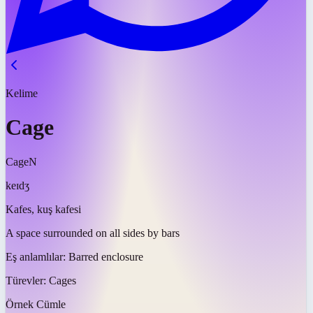
Kelime
Cage
Cage
N
keɪdʒ
Kafes, kuş kafesi
A space surrounded on all sides by bars
Eş anlamlılar:
Barred enclosure
Türevler:
Cages
Örnek Cümle