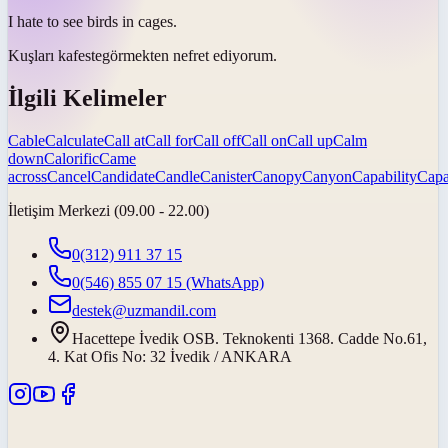
I hate to see birds in
cages
.
Kuşları
kafeste
görmekten nefret ediyorum.
İlgili Kelimeler
Cable
Calculate
Call at
Call for
Call off
Call on
Call up
Calm
down
Calorific
Came
across
Cancel
Candidate
Candle
Canister
Canopy
Canyon
Capability
Capa
İletişim Merkezi (09.00 - 22.00)
0(312) 911 37 15
0(546) 855 07 15
(WhatsApp)
destek@uzmandil.com
Hacettepe İvedik OSB. Teknokenti 1368. Cadde No.61,
4. Kat Ofis No: 32 İvedik / ANKARA