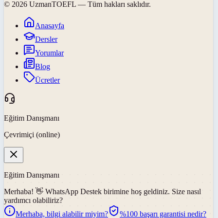
©
2026
UzmanTOEFL
— Tüm hakları saklıdır.
Anasayfa
Dersler
Yorumlar
Blog
Ücretler
Eğitim Danışmanı
Çevrimiçi (online)
Eğitim Danışmanı
Merhaba! 👋
WhatsApp Destek
birimine hoş geldiniz. Size nasıl
yardımcı olabiliriz?
Merhaba, bilgi alabilir miyim?
%100 başarı garantisi nedir?