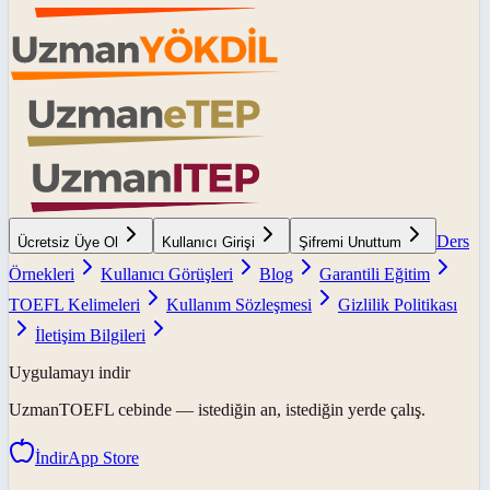
Ders
Ücretsiz Üye Ol
Kullanıcı Girişi
Şifremi Unuttum
Örnekleri
Kullanıcı Görüşleri
Blog
Garantili Eğitim
TOEFL Kelimeleri
Kullanım Sözleşmesi
Gizlilik Politikası
İletişim Bilgileri
Uygulamayı indir
UzmanTOEFL
cebinde — istediğin an, istediğin yerde çalış.
İndir
App Store