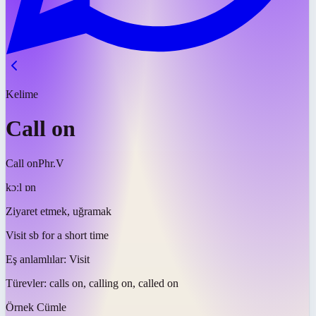
Kelime
Call on
Call on
Phr.V
kɔːl ɒn
Ziyaret etmek, uğramak
Visit sb for a short time
Eş anlamlılar:
Visit
Türevler:
calls on, calling on, called on
Örnek Cümle