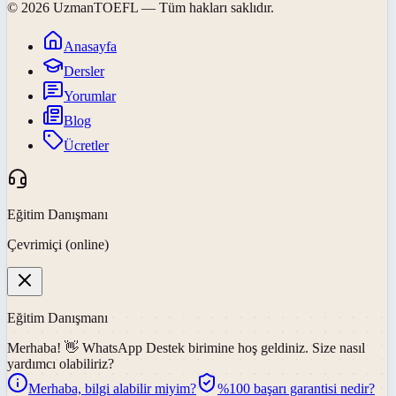
©
2026
UzmanTOEFL
— Tüm hakları saklıdır.
Anasayfa
Dersler
Yorumlar
Blog
Ücretler
Eğitim Danışmanı
Çevrimiçi (online)
Eğitim Danışmanı
Merhaba! 👋
WhatsApp Destek
birimine hoş geldiniz. Size nasıl
yardımcı olabiliriz?
Merhaba, bilgi alabilir miyim?
%100 başarı garantisi nedir?