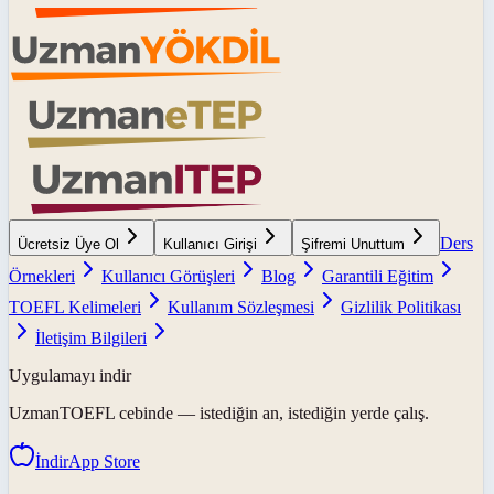
Ders
Ücretsiz Üye Ol
Kullanıcı Girişi
Şifremi Unuttum
Örnekleri
Kullanıcı Görüşleri
Blog
Garantili Eğitim
TOEFL Kelimeleri
Kullanım Sözleşmesi
Gizlilik Politikası
İletişim Bilgileri
Uygulamayı indir
UzmanTOEFL
cebinde — istediğin an, istediğin yerde çalış.
İndir
App Store