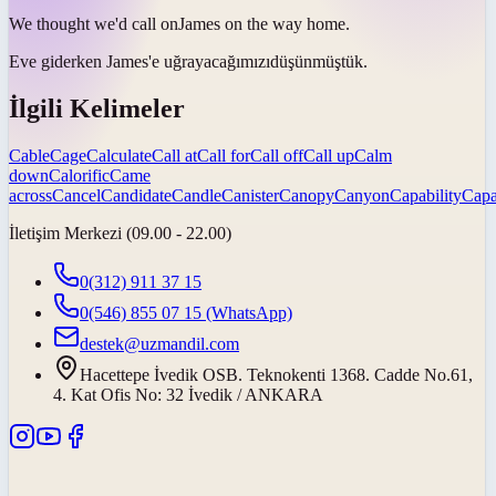
We thought we'd
call on
James on the way home.
Eve giderken James'e
uğrayacağımızı
düşünmüştük.
İlgili Kelimeler
Cable
Cage
Calculate
Call at
Call for
Call off
Call up
Calm
down
Calorific
Came
across
Cancel
Candidate
Candle
Canister
Canopy
Canyon
Capability
Capa
İletişim Merkezi (09.00 - 22.00)
0(312) 911 37 15
0(546) 855 07 15
(WhatsApp)
destek@uzmandil.com
Hacettepe İvedik OSB. Teknokenti 1368. Cadde No.61,
4. Kat Ofis No: 32 İvedik / ANKARA