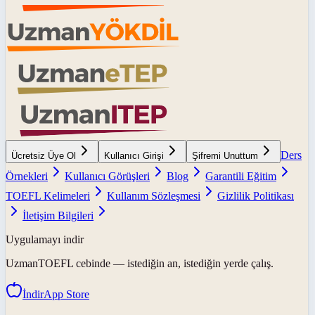
Ders
Ücretsiz Üye Ol
Kullanıcı Girişi
Şifremi Unuttum
Örnekleri
Kullanıcı Görüşleri
Blog
Garantili Eğitim
TOEFL Kelimeleri
Kullanım Sözleşmesi
Gizlilik Politikası
İletişim Bilgileri
Uygulamayı indir
UzmanTOEFL
cebinde — istediğin an, istediğin yerde çalış.
İndir
App Store