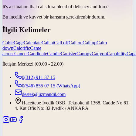
It's a situation that
calls for
a blend of delicacy and force.
Bu incelik ve kuvvet bir karışımı
gerektiren
bir durum.
İlgili Kelimeler
Cable
Cage
Calculate
Call at
Call off
Call on
Call up
Calm
down
Calorific
Came
across
Cancel
Candidate
Candle
Canister
Canopy
Canyon
Capability
Capa
İletişim Merkezi (09.00 - 22.00)
0(312) 911 37 15
0(546) 855 07 15
(WhatsApp)
destek@uzmandil.com
Hacettepe İvedik OSB. Teknokenti 1368. Cadde No.61,
4. Kat Ofis No: 32 İvedik / ANKARA