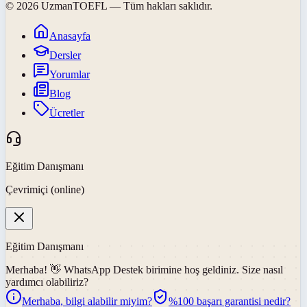
©
2026
UzmanTOEFL
— Tüm hakları saklıdır.
Anasayfa
Dersler
Yorumlar
Blog
Ücretler
Eğitim Danışmanı
Çevrimiçi (online)
Eğitim Danışmanı
Merhaba! 👋
WhatsApp Destek
birimine hoş geldiniz. Size nasıl
yardımcı olabiliriz?
Merhaba, bilgi alabilir miyim?
%100 başarı garantisi nedir?