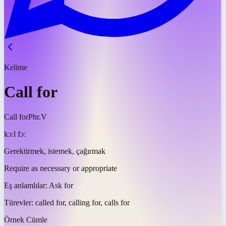
Kelime
Call for
Call for
Phr.V
kɔːl fɔː
Gerektirmek, istemek, çağırmak
Require as necessary or appropriate
Eş anlamlılar:
Ask for
Türevler:
called for, calling for, calls for
Örnek Cümle