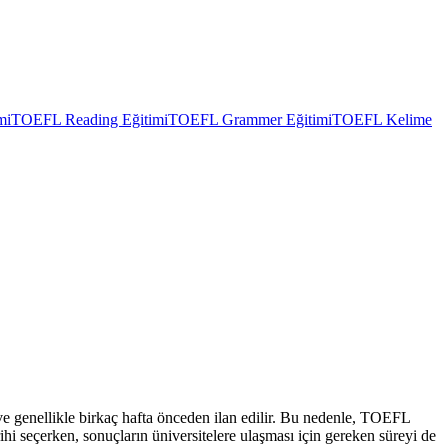
mi
TOEFL Reading Eğitimi
TOEFL Grammer Eğitimi
TOEFL Kelime
r ve genellikle birkaç hafta önceden ilan edilir. Bu nedenle, TOEFL
rihi seçerken, sonuçların üniversitelere ulaşması için gereken süreyi de