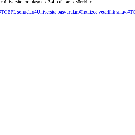
niversitelere ulaşması 2-4 hafta arası sürebilir.
#
TOEFL sonuçları
#
Üniversite başvuruları
#
İngilizce yeterlilik sınavı
#
TO