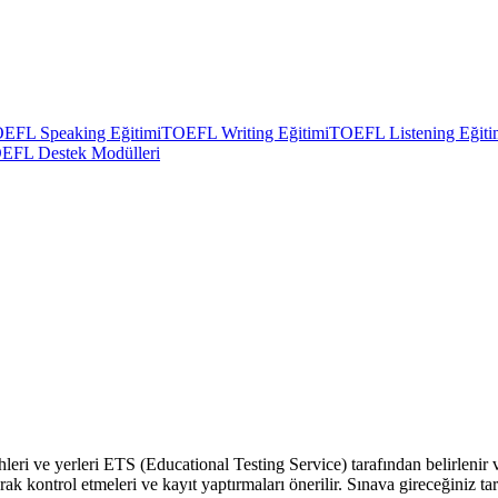
EFL Speaking Eğitimi
TOEFL Writing Eğitimi
TOEFL Listening Eğiti
EFL Destek Modülleri
ihleri ve yerleri ETS (Educational Testing Service) tarafından belirleni
ak kontrol etmeleri ve kayıt yaptırmaları önerilir. Sınava gireceğiniz ta