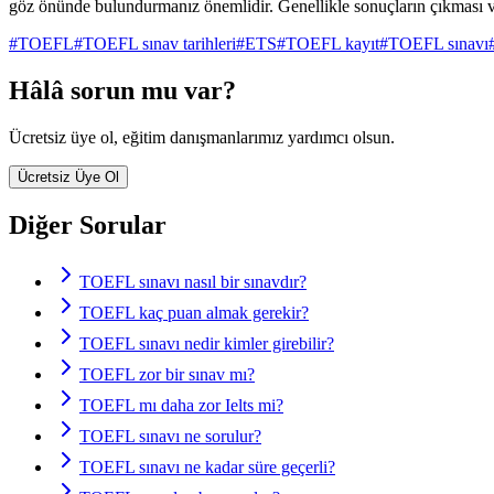
göz önünde bulundurmanız önemlidir. Genellikle sonuçların çıkması ve ü
#
TOEFL
#
TOEFL sınav tarihleri
#
ETS
#
TOEFL kayıt
#
TOEFL sınavı
Hâlâ sorun mu var?
Ücretsiz üye ol, eğitim danışmanlarımız yardımcı olsun.
Ücretsiz Üye Ol
Diğer Sorular
TOEFL sınavı nasıl bir sınavdır?
TOEFL kaç puan almak gerekir?
TOEFL sınavı nedir kimler girebilir?
TOEFL zor bir sınav mı?
TOEFL mı daha zor Ielts mi?
TOEFL sınavı ne sorulur?
TOEFL sınavı ne kadar süre geçerli?