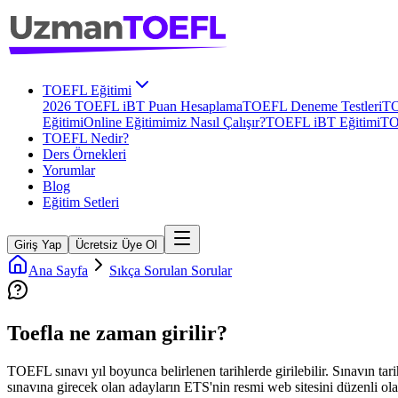
TOEFL Eğitimi
2026 TOEFL iBT Puan Hesaplama
TOEFL Deneme Testleri
TO
Eğitimi
Online Eğitimimiz Nasıl Çalışır?
TOEFL iBT Eğitimi
TO
TOEFL Nedir?
Ders Örnekleri
Yorumlar
Blog
Eğitim Setleri
Giriş Yap
Ücretsiz Üye Ol
Ana Sayfa
Sıkça Sorulan Sorular
Toefla ne zaman girilir?
TOEFL sınavı yıl boyunca belirlenen tarihlerde girilebilir. Sınavın tar
sınavına girecek olan adayların ETS'nin resmi web sitesini düzenli olar