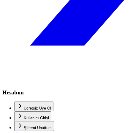
Hesabım
Ücretsiz Üye Ol
Kullanıcı Girişi
Şifremi Unuttum