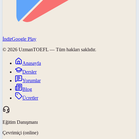
İndir
Google Play
©
2026
UzmanTOEFL
— Tüm hakları saklıdır.
Anasayfa
Dersler
Yorumlar
Blog
Ücretler
Eğitim Danışmanı
Çevrimiçi (online)