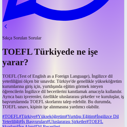
Sıkça Sorulan Sorular
TOEFL Türkiyede ne işe
yarar?
TOEFL (Test of English as a Foreign Language), İngilizce dil
yeterliliğini ölçen bir sınavdır. Türkiye'de genellikle yükseköğretim
kurumlarına giriş için, yurtdışında eğitim görmek isteyen
öğrencilerin İngilizce dil becerilerini kanıtlamak amacıyla kullanılır.
Ayrıca bazı işverenler, özellikle uluslararası şirketler ve kuruluşlar, iş
başvurularında TOEFL skorlarını talep edebilir. Bu durumda,
TOEFL sınavı, kişinin işe alınmasına yardımcı olabilir.
#
TOEFL
#
Türkiye
#
Yükseköğretim
#
Yurtdışı Eğitim
#
İngilizce Dil
Yeterliliği
#
İş Başvuruları
#
Uluslararası Şirketler
#
TOEFL
Skorları
#
İşe Alım
#
Dil Becerileri