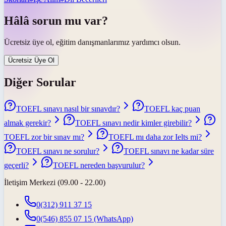
Hâlâ sorun mu var?
Ücretsiz üye ol, eğitim danışmanlarımız yardımcı olsun.
Ücretsiz Üye Ol
Diğer Sorular
TOEFL sınavı nasıl bir sınavdır?
TOEFL kaç puan
almak gerekir?
TOEFL sınavı nedir kimler girebilir?
TOEFL zor bir sınav mı?
TOEFL mı daha zor Ielts mi?
TOEFL sınavı ne sorulur?
TOEFL sınavı ne kadar süre
geçerli?
TOEFL nereden başvurulur?
İletişim Merkezi (09.00 - 22.00)
0(312) 911 37 15
0(546) 855 07 15
(WhatsApp)