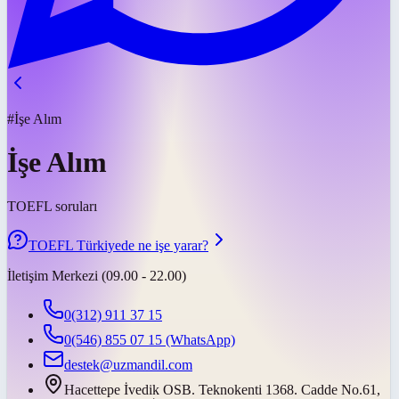
#İşe Alım
İşe Alım
TOEFL soruları
TOEFL Türkiyede ne işe yarar?
İletişim Merkezi (09.00 - 22.00)
0(312) 911 37 15
0(546) 855 07 15
(WhatsApp)
destek@uzmandil.com
Hacettepe İvedik OSB. Teknokenti 1368. Cadde No.61,