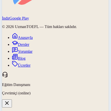
İndir
Google Play
©
2026
UzmanTOEFL
— Tüm hakları saklıdır.
Anasayfa
Dersler
Yorumlar
Blog
Ücretler
Eğitim Danışmanı
Çevrimiçi (online)