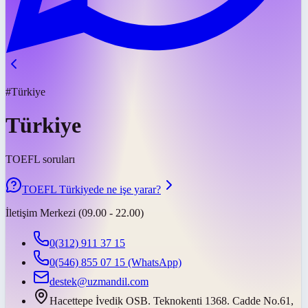
#Türkiye
Türkiye
TOEFL soruları
TOEFL Türkiyede ne işe yarar?
İletişim Merkezi (09.00 - 22.00)
0(312) 911 37 15
0(546) 855 07 15
(WhatsApp)
destek@uzmandil.com
Hacettepe İvedik OSB. Teknokenti 1368. Cadde No.61,