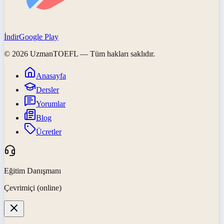
İndir
Google Play
©
2026
UzmanTOEFL
— Tüm hakları saklıdır.
Anasayfa
Dersler
Yorumlar
Blog
Ücretler
Eğitim Danışmanı
Çevrimiçi (online)