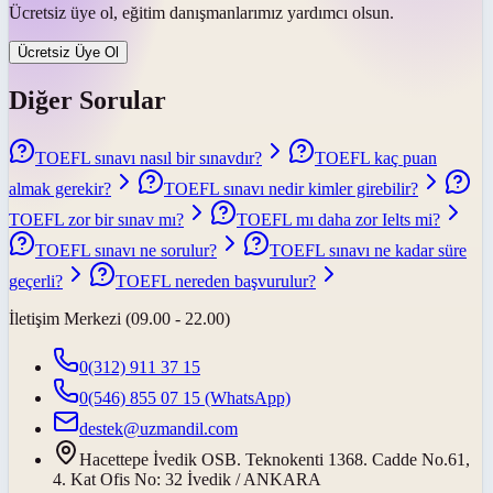
Ücretsiz üye ol, eğitim danışmanlarımız yardımcı olsun.
Ücretsiz Üye Ol
Diğer Sorular
TOEFL sınavı nasıl bir sınavdır?
TOEFL kaç puan
almak gerekir?
TOEFL sınavı nedir kimler girebilir?
TOEFL zor bir sınav mı?
TOEFL mı daha zor Ielts mi?
TOEFL sınavı ne sorulur?
TOEFL sınavı ne kadar süre
geçerli?
TOEFL nereden başvurulur?
İletişim Merkezi (09.00 - 22.00)
0(312) 911 37 15
0(546) 855 07 15
(WhatsApp)
destek@uzmandil.com
Hacettepe İvedik OSB. Teknokenti 1368. Cadde No.61,
4. Kat Ofis No: 32 İvedik / ANKARA