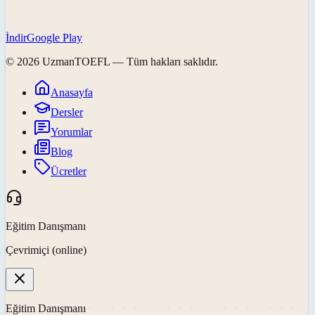
İndir
Google Play
©
2026
UzmanTOEFL
— Tüm hakları saklıdır.
Anasayfa
Dersler
Yorumlar
Blog
Ücretler
Eğitim Danışmanı
Çevrimiçi (online)
Eğitim Danışmanı