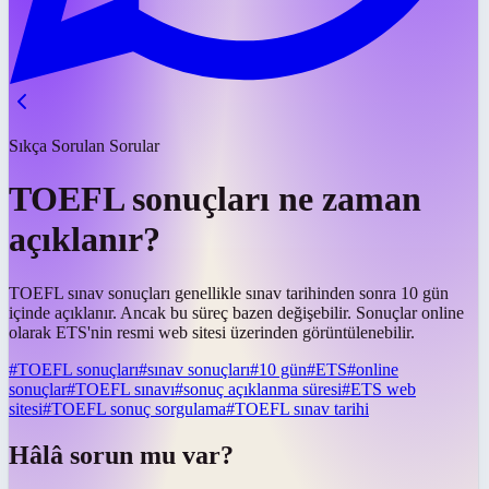
Sıkça Sorulan Sorular
TOEFL sonuçları ne zaman
açıklanır?
TOEFL sınav sonuçları genellikle sınav tarihinden sonra 10 gün
içinde açıklanır. Ancak bu süreç bazen değişebilir. Sonuçlar online
olarak ETS'nin resmi web sitesi üzerinden görüntülenebilir.
#
TOEFL sonuçları
#
sınav sonuçları
#
10 gün
#
ETS
#
online
sonuçlar
#
TOEFL sınavı
#
sonuç açıklanma süresi
#
ETS web
sitesi
#
TOEFL sonuç sorgulama
#
TOEFL sınav tarihi
Hâlâ sorun mu var?