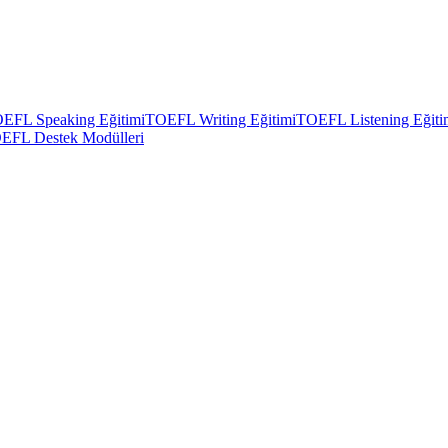
EFL Speaking Eğitimi
TOEFL Writing Eğitimi
TOEFL Listening Eğiti
EFL Destek Modülleri