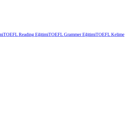
mi
TOEFL Reading Eğitimi
TOEFL Grammer Eğitimi
TOEFL Kelime