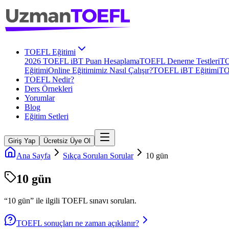
TOEFL Eğitimi
2026 TOEFL iBT Puan Hesaplama
TOEFL Deneme Testleri
TO
Eğitimi
Online Eğitimimiz Nasıl Çalışır?
TOEFL iBT Eğitimi
TO
TOEFL Nedir?
Ders Örnekleri
Yorumlar
Blog
Eğitim Setleri
Giriş Yap
Ücretsiz Üye Ol
Ana Sayfa
Sıkça Sorulan Sorular
10 gün
10 gün
“
10 gün
” ile ilgili
TOEFL
sınavı soruları.
TOEFL sonuçları ne zaman açıklanır?