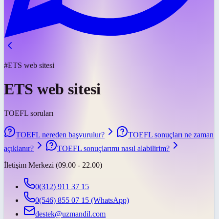
#ETS web sitesi
ETS web sitesi
TOEFL soruları
TOEFL nereden başvurulur?
TOEFL sonuçları ne zaman
açıklanır?
TOEFL sonuçlarımı nasıl alabilirim?
İletişim Merkezi (09.00 - 22.00)
0(312) 911 37 15
0(546) 855 07 15
(WhatsApp)
destek@uzmandil.com