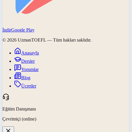
İndir
Google Play
©
2026
UzmanTOEFL
— Tüm hakları saklıdır.
Anasayfa
Dersler
Yorumlar
Blog
Ücretler
Eğitim Danışmanı
Çevrimiçi (online)