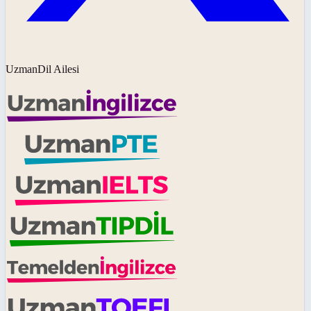
UzmanDil Ailesi