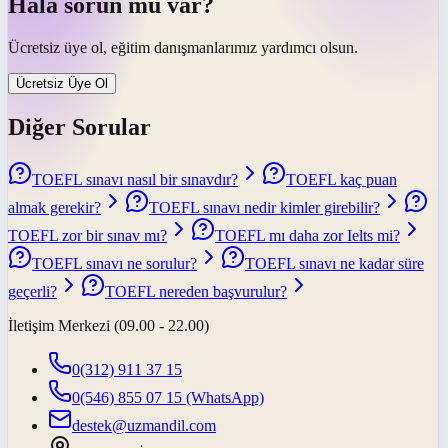
Hâlâ sorun mu var?
Ücretsiz üye ol, eğitim danışmanlarımız yardımcı olsun.
Ücretsiz Üye Ol
Diğer Sorular
TOEFL sınavı nasıl bir sınavdır?
TOEFL kaç puan
almak gerekir?
TOEFL sınavı nedir kimler girebilir?
TOEFL zor bir sınav mı?
TOEFL mı daha zor Ielts mi?
TOEFL sınavı ne sorulur?
TOEFL sınavı ne kadar süre
geçerli?
TOEFL nereden başvurulur?
İletişim Merkezi (09.00 - 22.00)
0(312) 911 37 15
0(546) 855 07 15
(WhatsApp)
destek@uzmandil.com