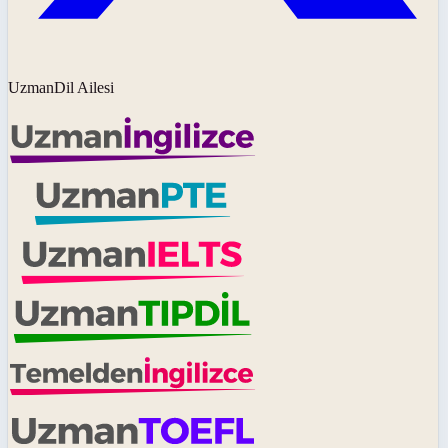
UzmanDil Ailesi