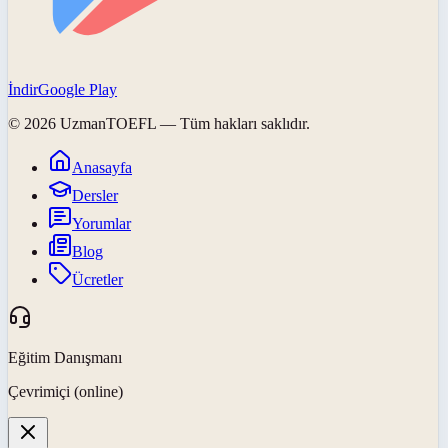
İndir
Google Play
©
2026
UzmanTOEFL
— Tüm hakları saklıdır.
Anasayfa
Dersler
Yorumlar
Blog
Ücretler
Eğitim Danışmanı
Çevrimiçi (online)