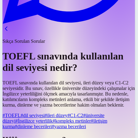
Sıkça Sorulan Sorular
TOEFL sınavında kullanılan
dil seviyesi nedir?
TOEFL sınavında kullanılan dil seviyesi, ileri düzey veya C1-C2
seviyesidir. Bu sınav, özellikle üniversite düzeyindeki çalışmalar için
İngilizce yeterliliğini ölçmek amacıyla tasarlanmıştır. Bu nedenle,
katılımcıların kompleks metinleri anlama, etkili bir şekilde iletişim
kurma, dinleme ve yazma becerilerine hakim olmaları beklenir.
#
TOEFL
#
dil seviyesi
#
ileri düzey
#
C1-C2
#
üniversite
düzeyi
#
İngilizce yeterlilik
#
kompleks metinler
#
iletişim
kurma
#
dinleme becerileri
#
yazma becerileri