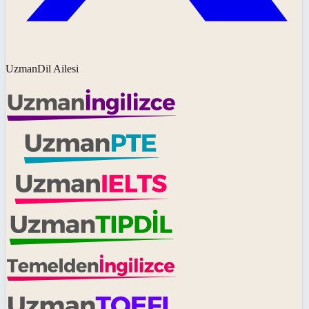
UzmanDil Ailesi