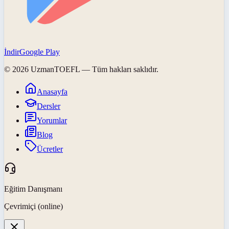
İndir
Google Play
©
2026
UzmanTOEFL
— Tüm hakları saklıdır.
Anasayfa
Dersler
Yorumlar
Blog
Ücretler
Eğitim Danışmanı
Çevrimiçi (online)