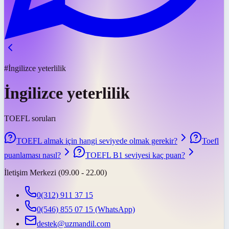
#İngilizce yeterlilik
İngilizce yeterlilik
TOEFL soruları
TOEFL almak için hangi seviyede olmak gerekir?
Toefl
puanlaması nasıl?
TOEFL B1 seviyesi kaç puan?
İletişim Merkezi (09.00 - 22.00)
0(312) 911 37 15
0(546) 855 07 15
(WhatsApp)
destek@uzmandil.com