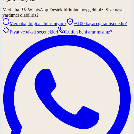
Merhaba! 👋
WhatsApp Destek
birimine hoş geldiniz. Size nasıl
yardımcı olabiliriz?
Merhaba, bilgi alabilir miyim?
%100 başarı garantisi nedir?
Fiyat ve taksit seçenekleri
Lütfen beni arar mısınız?