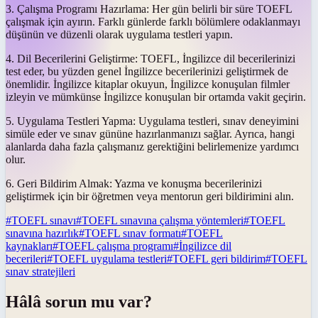
3. Çalışma Programı Hazırlama: Her gün belirli bir süre TOEFL
çalışmak için ayırın. Farklı günlerde farklı bölümlere odaklanmayı
düşünün ve düzenli olarak uygulama testleri yapın.
4. Dil Becerilerini Geliştirme: TOEFL, İngilizce dil becerilerinizi
test eder, bu yüzden genel İngilizce becerilerinizi geliştirmek de
önemlidir. İngilizce kitaplar okuyun, İngilizce konuşulan filmler
izleyin ve mümkünse İngilizce konuşulan bir ortamda vakit geçirin.
5. Uygulama Testleri Yapma: Uygulama testleri, sınav deneyimini
simüle eder ve sınav gününe hazırlanmanızı sağlar. Ayrıca, hangi
alanlarda daha fazla çalışmanız gerektiğini belirlemenize yardımcı
olur.
6. Geri Bildirim Almak: Yazma ve konuşma becerilerinizi
geliştirmek için bir öğretmen veya mentorun geri bildirimini alın.
#
TOEFL sınavı
#
TOEFL sınavına çalışma yöntemleri
#
TOEFL
sınavına hazırlık
#
TOEFL sınav formatı
#
TOEFL
kaynakları
#
TOEFL çalışma programı
#
İngilizce dil
becerileri
#
TOEFL uygulama testleri
#
TOEFL geri bildirim
#
TOEFL
sınav stratejileri
Hâlâ sorun mu var?