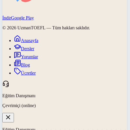
İndir
Google Play
©
2026
UzmanTOEFL
— Tüm hakları saklıdır.
Anasayfa
Dersler
Yorumlar
Blog
Ücretler
Eğitim Danışmanı
Çevrimiçi (online)
Eğitim Danışmanı