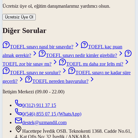
Ücretsiz üye ol, eğitim danışmanlarımız yardımcı olsun.
Ücretsiz Üye Ol
Diğer Sorular
TOEFL sınavı nasıl bir sınavdır?
TOEFL kaç puan
almak gerekir?
TOEFL sınavı nedir kimler girebilir?
TOEFL zor bir sınav mı?
TOEFL mı daha zor Ielts mi?
TOEFL sınavı ne sorulur?
TOEFL sınavı ne kadar süre
geçerli?
TOEFL nereden başvurulur?
İletişim Merkezi (09.00 - 22.00)
0(312) 911 37 15
0(546) 855 07 15
(WhatsApp)
destek@uzmandil.com
Hacettepe İvedik OSB. Teknokenti 1368. Cadde No.61,
4. Kat Ofis No: 32 İvedik / ANKARA