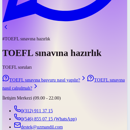
#TOEFL sınavına hazırlık
TOEFL sınavına hazırlık
TOEFL soruları
TOEFL sınavına başvuru nasıl yapılır?
TOEFL sınavına
nasıl çalışılmalı?
İletişim Merkezi (09.00 - 22.00)
0(312) 911 37 15
0(546) 855 07 15
(WhatsApp)
destek@uzmandil.com