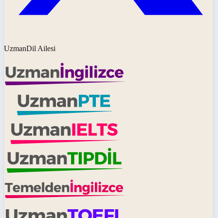
UzmanDil Ailesi