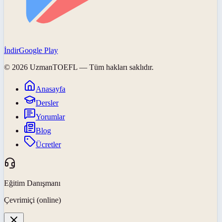
İndir
Google Play
©
2026
UzmanTOEFL
— Tüm hakları saklıdır.
Anasayfa
Dersler
Yorumlar
Blog
Ücretler
Eğitim Danışmanı
Çevrimiçi (online)