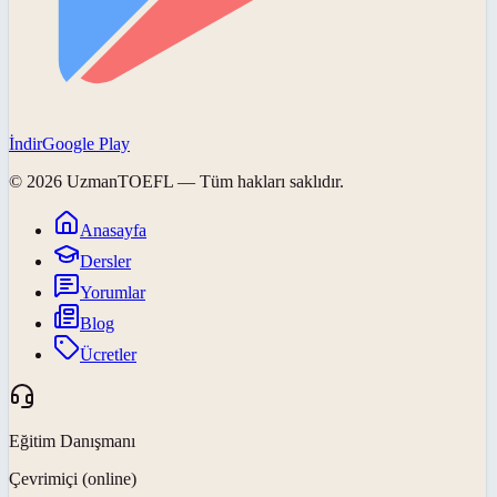
İndir
Google Play
©
2026
UzmanTOEFL
— Tüm hakları saklıdır.
Anasayfa
Dersler
Yorumlar
Blog
Ücretler
Eğitim Danışmanı
Çevrimiçi (online)