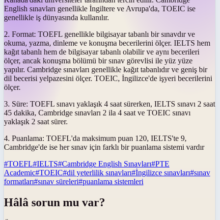
English sınavları genellikle İngiltere ve Avrupa'da, TOEIC ise
genellikle iş dünyasında kullanılır.
2. Format: TOEFL genellikle bilgisayar tabanlı bir sınavdır ve
okuma, yazma, dinleme ve konuşma becerilerini ölçer. IELTS hem
kağıt tabanlı hem de bilgisayar tabanlı olabilir ve aynı becerileri
ölçer, ancak konuşma bölümü bir sınav görevlisi ile yüz yüze
yapılır. Cambridge sınavları genellikle kağıt tabanlıdır ve geniş bir
dil becerisi yelpazesini ölçer. TOEIC, İngilizce'de işyeri becerilerini
ölçer.
3. Süre: TOEFL sınavı yaklaşık 4 saat sürerken, IELTS sınavı 2 saat
45 dakika, Cambridge sınavları 2 ila 4 saat ve TOEIC sınavı
yaklaşık 2 saat sürer.
4. Puanlama: TOEFL'da maksimum puan 120, IELTS'te 9,
Cambridge'de ise her sınav için farklı bir puanlama sistemi vardır
#
TOEFL
#
IELTS
#
Cambridge English Sınavları
#
PTE
Academic
#
TOEIC
#
dil yeterlilik sınavları
#
İngilizce sınavları
#
sınav
formatları
#
sınav süreleri
#
puanlama sistemleri
Hâlâ sorun mu var?