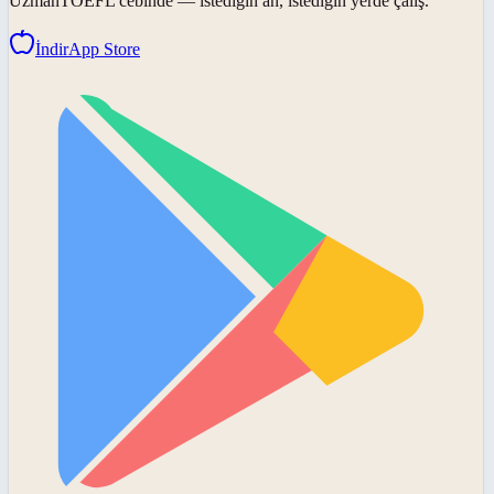
UzmanTOEFL
cebinde — istediğin an, istediğin yerde çalış.
İndir
App Store