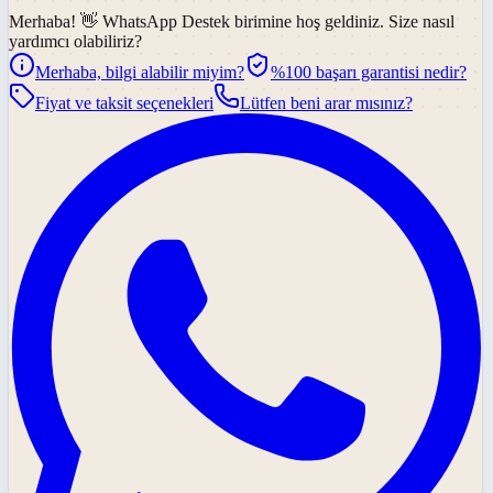
Merhaba! 👋
WhatsApp Destek
birimine hoş geldiniz. Size nasıl
yardımcı olabiliriz?
Merhaba, bilgi alabilir miyim?
%100 başarı garantisi nedir?
Fiyat ve taksit seçenekleri
Lütfen beni arar mısınız?