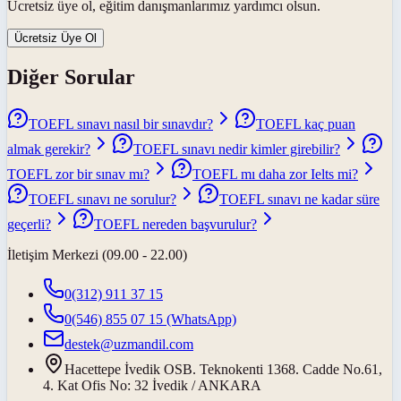
Ücretsiz üye ol, eğitim danışmanlarımız yardımcı olsun.
Ücretsiz Üye Ol
Diğer Sorular
TOEFL sınavı nasıl bir sınavdır?
TOEFL kaç puan
almak gerekir?
TOEFL sınavı nedir kimler girebilir?
TOEFL zor bir sınav mı?
TOEFL mı daha zor Ielts mi?
TOEFL sınavı ne sorulur?
TOEFL sınavı ne kadar süre
geçerli?
TOEFL nereden başvurulur?
İletişim Merkezi (09.00 - 22.00)
0(312) 911 37 15
0(546) 855 07 15
(WhatsApp)
destek@uzmandil.com
Hacettepe İvedik OSB. Teknokenti 1368. Cadde No.61,
4. Kat Ofis No: 32 İvedik / ANKARA