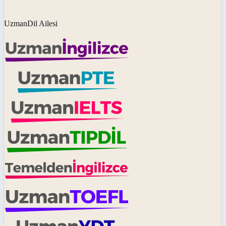
UzmanDil Ailesi