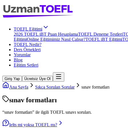
TOEFL Eğitimi
2026 TOEFL iBT Puan Hesaplama
TOEFL Deneme Testleri
TO
Eğitimi
Online Eğitimimiz Nasıl Çalışır?
TOEFL iBT Eğitimi
TO
TOEFL Nedir?
Ders Örnekleri
Yorumlar
Blog
Eğitim Setleri
Giriş Yap
Ücretsiz Üye Ol
Ana Sayfa
Sıkça Sorulan Sorular
sınav formatları
sınav formatları
“
sınav formatları
” ile ilgili
TOEFL
sınavı soruları.
Ielts mi yoksa TOEFL mı?