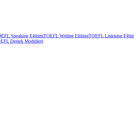
EFL Speaking Eğitimi
TOEFL Writing Eğitimi
TOEFL Listening Eğiti
EFL Destek Modülleri