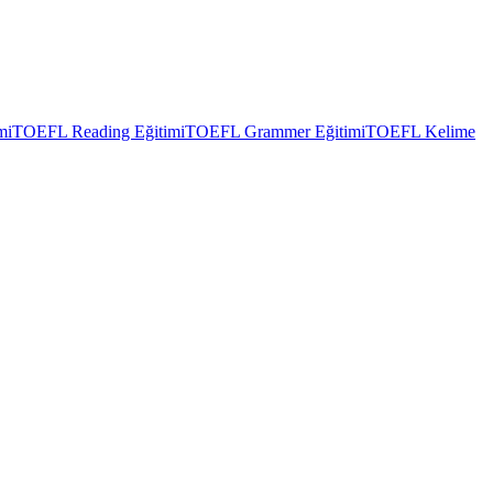
mi
TOEFL Reading Eğitimi
TOEFL Grammer Eğitimi
TOEFL Kelime