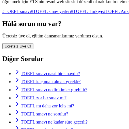
öğrenmek için ETS'nin resmi web sitesini düzenli olarak kontrol etme
#
TOEFL sınavı
#
TOEFL sınav yerleri
#
TOEFL Türkiye
#
TOEFL Ank
Hâlâ sorun mu var?
Ücretsiz üye ol, eğitim danışmanlarımız yardımcı olsun.
Ücretsiz Üye Ol
Diğer Sorular
TOEFL sınavı nasıl bir sınavdır?
TOEFL kaç puan almak gerekir?
TOEFL sınavı nedir kimler girebilir?
TOEFL zor bir sınav mı?
TOEFL mı daha zor Ielts mi?
TOEFL sınavı ne sorulur?
TOEFL sınavı ne kadar süre geçerli?