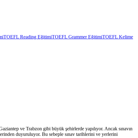
mi
TOEFL Reading Eğitimi
TOEFL Grammer Eğitimi
TOEFL Kelime
 Gaziantep ve Trabzon gibi büyük şehirlerde yapılıyor. Ancak sınavın
erinden duyuruluyor. Bu sebeple sınav tarihlerini ve yerlerini