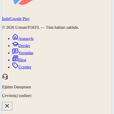
İndir
Google Play
©
2026
UzmanTOEFL
— Tüm hakları saklıdır.
Anasayfa
Dersler
Yorumlar
Blog
Ücretler
Eğitim Danışmanı
Çevrimiçi (online)