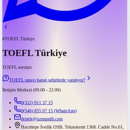
#TOEFL Türkiye
TOEFL Türkiye
TOEFL soruları
TOEFL sınavı hangi şehirlerde yapılıyor?
İletişim Merkezi (09.00 - 22.00)
0(312) 911 37 15
0(546) 855 07 15
(WhatsApp)
destek@uzmandil.com
Hacettepe İvedik OSB. Teknokenti 1368. Cadde No.61,