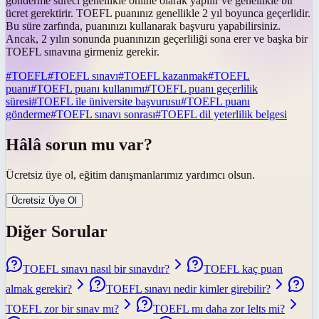
gönderme süreci genellikle online olarak yapılır ve genellikle bir
ücret gerektirir. TOEFL puanınız genellikle 2 yıl boyunca geçerlidir.
Bu süre zarfında, puanınızı kullanarak başvuru yapabilirsiniz.
Ancak, 2 yılın sonunda puanınızın geçerliliği sona erer ve başka bir
TOEFL sınavına girmeniz gerekir.
#
TOEFL
#
TOEFL sınavı
#
TOEFL kazanmak
#
TOEFL
puanı
#
TOEFL puanı kullanımı
#
TOEFL puanı geçerlilik
süresi
#
TOEFL ile üniversite başvurusu
#
TOEFL puanı
gönderme
#
TOEFL sınavı sonrası
#
TOEFL dil yeterlilik belgesi
Hâlâ sorun mu var?
Ücretsiz üye ol, eğitim danışmanlarımız yardımcı olsun.
Ücretsiz Üye Ol
Diğer Sorular
TOEFL sınavı nasıl bir sınavdır?
TOEFL kaç puan
almak gerekir?
TOEFL sınavı nedir kimler girebilir?
TOEFL zor bir sınav mı?
TOEFL mı daha zor Ielts mi?