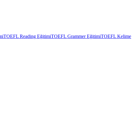
mi
TOEFL Reading Eğitimi
TOEFL Grammer Eğitimi
TOEFL Kelime