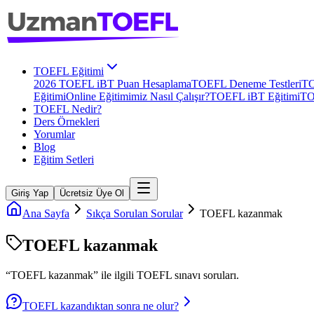
TOEFL Eğitimi
2026 TOEFL iBT Puan Hesaplama
TOEFL Deneme Testleri
TO
Eğitimi
Online Eğitimimiz Nasıl Çalışır?
TOEFL iBT Eğitimi
TO
TOEFL Nedir?
Ders Örnekleri
Yorumlar
Blog
Eğitim Setleri
Giriş Yap
Ücretsiz Üye Ol
Ana Sayfa
Sıkça Sorulan Sorular
TOEFL kazanmak
TOEFL kazanmak
“
TOEFL kazanmak
” ile ilgili
TOEFL
sınavı soruları.
TOEFL kazandıktan sonra ne olur?