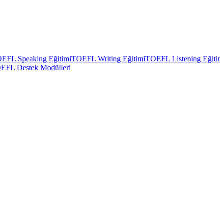
EFL Speaking Eğitimi
TOEFL Writing Eğitimi
TOEFL Listening Eğiti
EFL Destek Modülleri