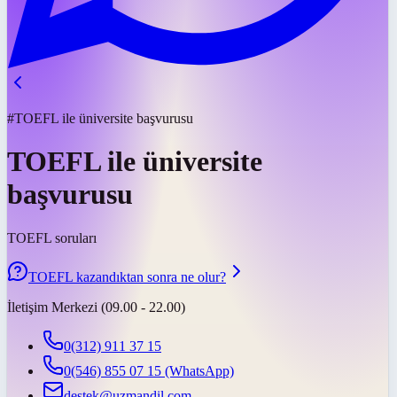
#TOEFL ile üniversite başvurusu
TOEFL ile üniversite
başvurusu
TOEFL soruları
TOEFL kazandıktan sonra ne olur?
İletişim Merkezi (09.00 - 22.00)
0(312) 911 37 15
0(546) 855 07 15
(WhatsApp)
destek@uzmandil.com