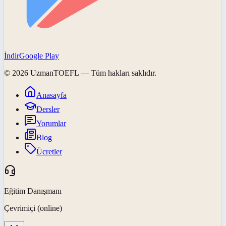
İndir
Google Play
©
2026
UzmanTOEFL
— Tüm hakları saklıdır.
Anasayfa
Dersler
Yorumlar
Blog
Ücretler
Eğitim Danışmanı
Çevrimiçi (online)