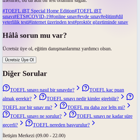
izlenirler, bu da adil bir test ortamını sağlar.
#
TOEFL iBT Special Home Edition
#
TOEFL iBT
sınavı
#
ETS
#
COVID-19
#
online sınav
#
evde sınav
#
eğitim
#
dil
yeterlilik testi
#
internet üzerinden test
#
proktör gözetiminde sınav
Hâlâ sorun mu var?
Ücretsiz üye ol, eğitim danışmanlarımız yardımcı olsun.
Ücretsiz Üye Ol
Diğer Sorular
TOEFL sınavı nasıl bir sınavdır?
TOEFL kaç puan
almak gerekir?
TOEFL sınavı nedir kimler girebilir?
TOEFL zor bir sınav mı?
TOEFL mı daha zor Ielts mi?
TOEFL sınavı ne sorulur?
TOEFL sınavı ne kadar süre
geçerli?
TOEFL nereden başvurulur?
İletişim Merkezi (09.00 - 22.00)