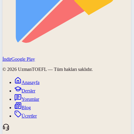
İndir
Google Play
©
2026
UzmanTOEFL
— Tüm hakları saklıdır.
Anasayfa
Dersler
Yorumlar
Blog
Ücretler