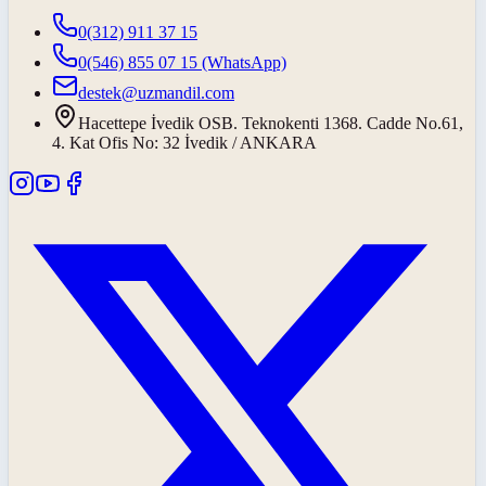
0(312) 911 37 15
0(546) 855 07 15
(WhatsApp)
destek@uzmandil.com
Hacettepe İvedik OSB. Teknokenti 1368. Cadde No.61,
4. Kat Ofis No: 32 İvedik / ANKARA