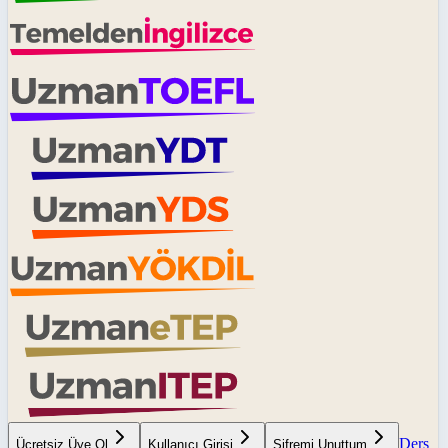
Ders
Ücretsiz Üye Ol
Kullanıcı Girişi
Şifremi Unuttum