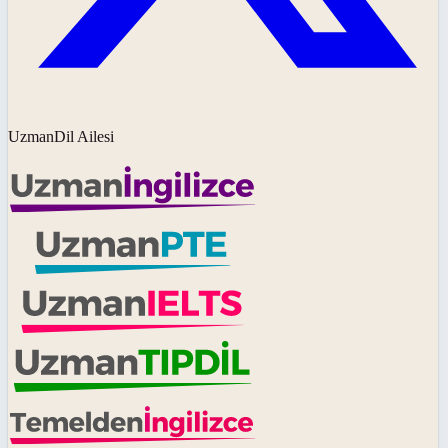
UzmanDil Ailesi