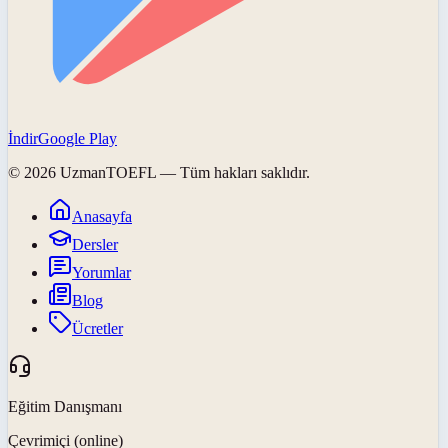
İndir
Google Play
©
2026
UzmanTOEFL
— Tüm hakları saklıdır.
Anasayfa
Dersler
Yorumlar
Blog
Ücretler
Eğitim Danışmanı
Çevrimiçi (online)