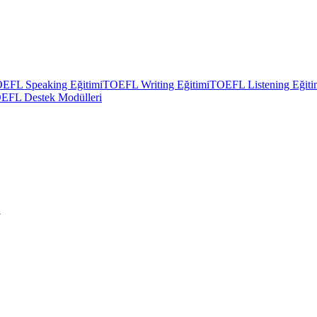
EFL Speaking Eğitimi
TOEFL Writing Eğitimi
TOEFL Listening Eğiti
EFL Destek Modülleri
v