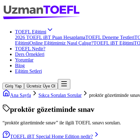
TOEFL Eğitimi
2026 TOEFL iBT Puan Hesaplama
TOEFL Deneme Testleri
TO
Eğitimi
Online Eğitimimiz Nasıl Çalışır?
TOEFL iBT Eğitimi
TO
TOEFL Nedir?
Ders Örnekleri
Yorumlar
Blog
Eğitim Setleri
Giriş Yap
Ücretsiz Üye Ol
Ana Sayfa
Sıkça Sorulan Sorular
proktör gözetiminde sına
proktör gözetiminde sınav
“
proktör gözetiminde sınav
” ile ilgili
TOEFL
sınavı soruları.
TOEFL iBT Special Home Edition nedir?