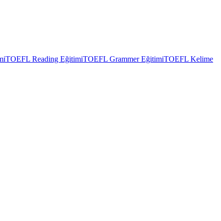
mi
TOEFL Reading Eğitimi
TOEFL Grammer Eğitimi
TOEFL Kelime