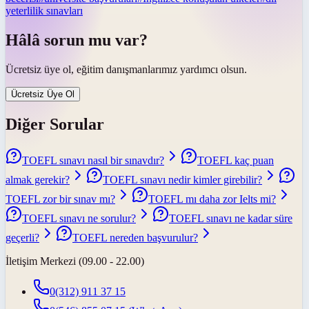
yeterlilik sınavları
Hâlâ sorun mu var?
Ücretsiz üye ol, eğitim danışmanlarımız yardımcı olsun.
Ücretsiz Üye Ol
Diğer Sorular
TOEFL sınavı nasıl bir sınavdır?
TOEFL kaç puan
almak gerekir?
TOEFL sınavı nedir kimler girebilir?
TOEFL zor bir sınav mı?
TOEFL mı daha zor Ielts mi?
TOEFL sınavı ne sorulur?
TOEFL sınavı ne kadar süre
geçerli?
TOEFL nereden başvurulur?
İletişim Merkezi (09.00 - 22.00)
0(312) 911 37 15