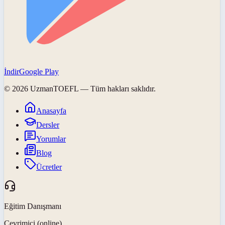
İndir
Google Play
©
2026
UzmanTOEFL
— Tüm hakları saklıdır.
Anasayfa
Dersler
Yorumlar
Blog
Ücretler
Eğitim Danışmanı
Çevrimiçi (online)