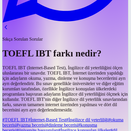
Sıkça Sorulan Sorular
TOEFL IBT farkı nedir?
TOEFL IBT (Internet-Based Test), İngilizce dil yeterliliğini ölçen
uluslararası bir sınavdır. TOEFL IBT, İnternet üzerinden yapıldığı
için adayların okuma, yazma, dinleme ve konuşma becerilerini ayrı
ayrı değerlendirir. Bu sınav genellikle üniversiteler ve diğer eğitim
kurumları tarafından, özellikle İngilizce konuşulan ülkelerdeki
programlara başvuran adayların İngilizce dil yeterliliğini ölçmek için
kullanılır. TOEFL IBT'nin diğer İngilizce dil yeterlilik sınavlarından
farkı, sınavın tamamen internet üzerinden yapılması ve dört dil
becerisini ayrı ayrı değerlendirmesidir.
#
TOEFL IBT
#
İnternet-Based Test
#
İngilizce dil yeterliliği
#
okuma
becerisi
#
yazma becerisi
#
dinleme becerisi
#
konuşma
becerisi
#
üniversite başvuruları
#
İngilizce konuşulan ülkeler
#
dil