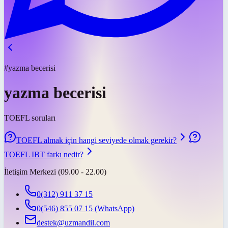
#yazma becerisi
yazma becerisi
TOEFL soruları
TOEFL almak için hangi seviyede olmak gerekir?
TOEFL IBT farkı nedir?
İletişim Merkezi (09.00 - 22.00)
0(312) 911 37 15
0(546) 855 07 15
(WhatsApp)
destek@uzmandil.com