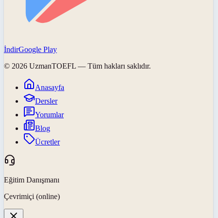
İndir
Google Play
©
2026
UzmanTOEFL
— Tüm hakları saklıdır.
Anasayfa
Dersler
Yorumlar
Blog
Ücretler
Eğitim Danışmanı
Çevrimiçi (online)