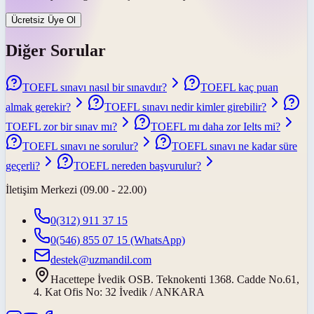
Ücretsiz Üye Ol
Diğer Sorular
TOEFL sınavı nasıl bir sınavdır?
TOEFL kaç puan
almak gerekir?
TOEFL sınavı nedir kimler girebilir?
TOEFL zor bir sınav mı?
TOEFL mı daha zor Ielts mi?
TOEFL sınavı ne sorulur?
TOEFL sınavı ne kadar süre
geçerli?
TOEFL nereden başvurulur?
İletişim Merkezi (09.00 - 22.00)
0(312) 911 37 15
0(546) 855 07 15
(WhatsApp)
destek@uzmandil.com
Hacettepe İvedik OSB. Teknokenti 1368. Cadde No.61,
4. Kat Ofis No: 32 İvedik / ANKARA