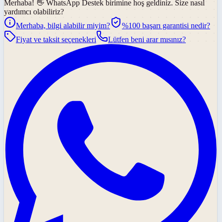
Merhaba! 👋
WhatsApp Destek
birimine hoş geldiniz. Size nasıl
yardımcı olabiliriz?
Merhaba, bilgi alabilir miyim?
%100 başarı garantisi nedir?
Fiyat ve taksit seçenekleri
Lütfen beni arar mısınız?