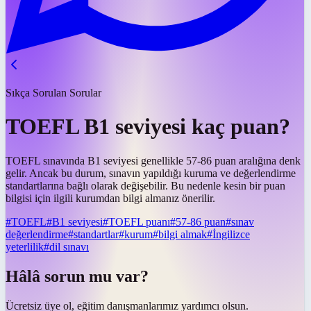
Sıkça Sorulan Sorular
TOEFL B1 seviyesi kaç puan?
TOEFL sınavında B1 seviyesi genellikle 57-86 puan aralığına denk
gelir. Ancak bu durum, sınavın yapıldığı kuruma ve değerlendirme
standartlarına bağlı olarak değişebilir. Bu nedenle kesin bir puan
bilgisi için ilgili kurumdan bilgi almanız önerilir.
#
TOEFL
#
B1 seviyesi
#
TOEFL puanı
#
57-86 puan
#
sınav
değerlendirme
#
standartlar
#
kurum
#
bilgi almak
#
İngilizce
yeterlilik
#
dil sınavı
Hâlâ sorun mu var?
Ücretsiz üye ol, eğitim danışmanlarımız yardımcı olsun.