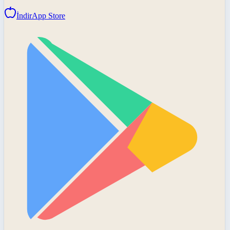
İndir
App Store