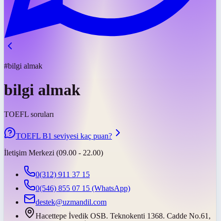
#bilgi almak
bilgi almak
TOEFL soruları
TOEFL B1 seviyesi kaç puan?
İletişim Merkezi (09.00 - 22.00)
0(312) 911 37 15
0(546) 855 07 15
(WhatsApp)
destek@uzmandil.com
Hacettepe İvedik OSB. Teknokenti 1368. Cadde No.61,