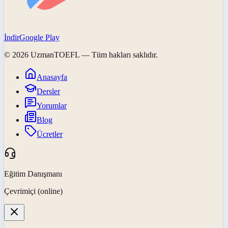
İndir
Google Play
©
2026
UzmanTOEFL
— Tüm hakları saklıdır.
Anasayfa
Dersler
Yorumlar
Blog
Ücretler
Eğitim Danışmanı
Çevrimiçi (online)