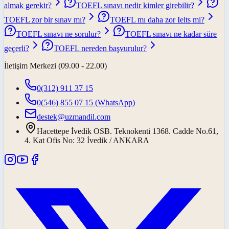
almak gerekir?
TOEFL sınavı nedir kimler girebilir?
TOEFL zor bir sınav mı?
TOEFL mı daha zor Ielts mi?
TOEFL sınavı ne sorulur?
TOEFL sınavı ne kadar süre
geçerli?
TOEFL nereden başvurulur?
İletişim Merkezi (09.00 - 22.00)
0(312) 911 37 15
0(546) 855 07 15
(WhatsApp)
destek@uzmandil.com
Hacettepe İvedik OSB. Teknokenti 1368. Cadde No.61,
4. Kat Ofis No: 32 İvedik / ANKARA