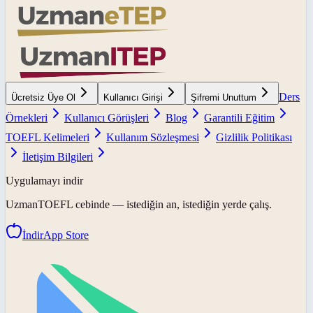
Ders
Ücretsiz Üye Ol
Kullanıcı Girişi
Şifremi Unuttum
Örnekleri
Kullanıcı Görüşleri
Blog
Garantili Eğitim
TOEFL Kelimeleri
Kullanım Sözleşmesi
Gizlilik Politikası
İletişim Bilgileri
Uygulamayı indir
UzmanTOEFL
cebinde — istediğin an, istediğin yerde çalış.
İndir
App Store