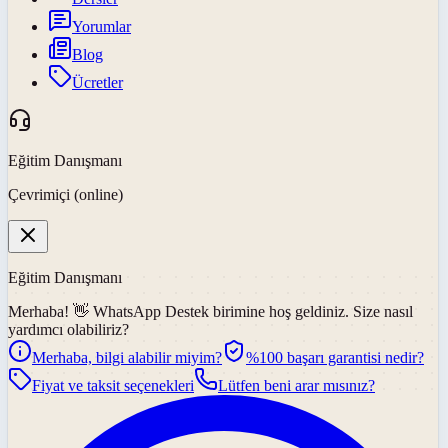
Yorumlar
Blog
Ücretler
Eğitim Danışmanı
Çevrimiçi (online)
Eğitim Danışmanı
Merhaba! 👋
WhatsApp Destek
birimine hoş geldiniz. Size nasıl
yardımcı olabiliriz?
Merhaba, bilgi alabilir miyim?
%100 başarı garantisi nedir?
Fiyat ve taksit seçenekleri
Lütfen beni arar mısınız?