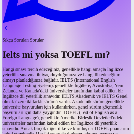
Sıkça Sorulan Sorular
Ielts mi yoksa TOEFL mı?
Hangi sınavı tercih edeceğiniz, genellikle hangi amaçla İngilizce
yeterlilik sınavına ihtiyaç duyduğunuza ve hangi ülkede eğitim
almayı planladığınıza bağlıdır. IELTS (International English
Language Testing System), genellikle İngiltere, Avustralya, Yeni
Zelanda ve Kanada'daki üniversiteler tarafından kabul edilen bir
İngilizce dil yeterlilik sınavıdır. IELTS Akademik ve IELTS Genel
olmak üzere iki farklı sürümü vardır. Akademik sürüm genellikle
üniversite başvuruları için kullanılırken, genel sürüm göçmenlik
başvuruları için daha yaygındır. TOEFL (Test of English as a
Foreign Language), genellikle Amerika Birleşik Devletleri'ndeki
üniversiteler tarafından kabul edilen bir İngilizce dil yeterlilik
sınavıdır. Ancak birçok diğer ülke ve kuruluş da TOEFL puanlarını
kabul etmektedir. Her iki sınav da dinleme, okuma, yazma ve