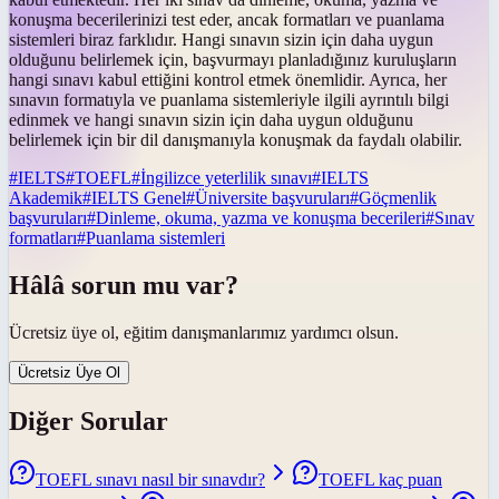
konuşma becerilerinizi test eder, ancak formatları ve puanlama
sistemleri biraz farklıdır. Hangi sınavın sizin için daha uygun
olduğunu belirlemek için, başvurmayı planladığınız kuruluşların
hangi sınavı kabul ettiğini kontrol etmek önemlidir. Ayrıca, her
sınavın formatıyla ve puanlama sistemleriyle ilgili ayrıntılı bilgi
edinmek ve hangi sınavın sizin için daha uygun olduğunu
belirlemek için bir dil danışmanıyla konuşmak da faydalı olabilir.
#
IELTS
#
TOEFL
#
İngilizce yeterlilik sınavı
#
IELTS
Akademik
#
IELTS Genel
#
Üniversite başvuruları
#
Göçmenlik
başvuruları
#
Dinleme, okuma, yazma ve konuşma becerileri
#
Sınav
formatları
#
Puanlama sistemleri
Hâlâ sorun mu var?
Ücretsiz üye ol, eğitim danışmanlarımız yardımcı olsun.
Ücretsiz Üye Ol
Diğer Sorular
TOEFL sınavı nasıl bir sınavdır?
TOEFL kaç puan