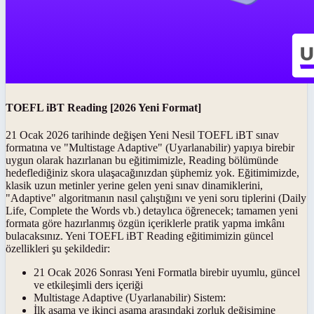
TOEFL iBT Reading [2026 Yeni Format]
21 Ocak 2026 tarihinde değişen
Yeni Nesil TOEFL iBT
sınav
formatına ve "Multistage Adaptive" (Uyarlanabilir) yapıya birebir
uygun olarak hazırlanan bu eğitimimizle, Reading bölümünde
hedeflediğiniz skora ulaşacağınızdan şüphemiz yok. Eğitimimizde,
klasik uzun metinler yerine gelen yeni sınav dinamiklerini,
"Adaptive" algoritmanın nasıl çalıştığını ve yeni soru tiplerini (Daily
Life, Complete the Words vb.) detaylıca öğrenecek; tamamen yeni
formata göre hazırlanmış özgün içeriklerle pratik yapma imkânı
bulacaksınız.
Yeni TOEFL iBT Reading
eğitimimizin güncel
özellikleri şu şekildedir:
21 Ocak 2026 Sonrası Yeni Formatla
birebir uyumlu, güncel
ve etkileşimli ders içeriği
Multistage Adaptive (Uyarlanabilir) Sistem:
İlk aşama ve ikinci aşama arasındaki zorluk değişimine