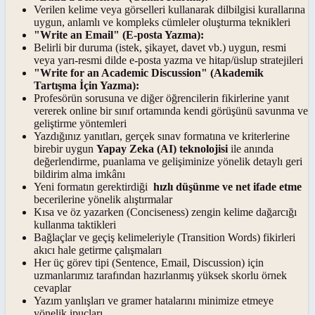
Verilen kelime veya görselleri kullanarak dilbilgisi kurallarına
uygun, anlamlı ve kompleks cümleler oluşturma teknikleri
"Write an Email" (E-posta Yazma):
Belirli bir duruma (istek, şikayet, davet vb.) uygun, resmi
veya yarı-resmi dilde e-posta yazma ve hitap/üslup stratejileri
"Write for an Academic Discussion" (Akademik
Tartışma İçin Yazma):
Profesörün sorusuna ve diğer öğrencilerin fikirlerine yanıt
vererek online bir sınıf ortamında kendi görüşünü savunma ve
geliştirme yöntemleri
Yazdığınız yanıtları, gerçek sınav formatına ve kriterlerine
birebir uygun
Yapay Zeka (AI) teknolojisi
ile anında
değerlendirme, puanlama ve gelişiminize yönelik detaylı geri
bildirim alma imkânı
Yeni formatın gerektirdiği
hızlı düşünme ve net ifade etme
becerilerine yönelik alıştırmalar
Kısa ve öz yazarken (Conciseness) zengin kelime dağarcığı
kullanma taktikleri
Bağlaçlar ve geçiş kelimeleriyle (Transition Words) fikirleri
akıcı hale getirme çalışmaları
Her üç görev tipi (Sentence, Email, Discussion) için
uzmanlarımız tarafından hazırlanmış yüksek skorlu örnek
cevaplar
Yazım yanlışları ve gramer hatalarını minimize etmeye
yönelik ipuçları