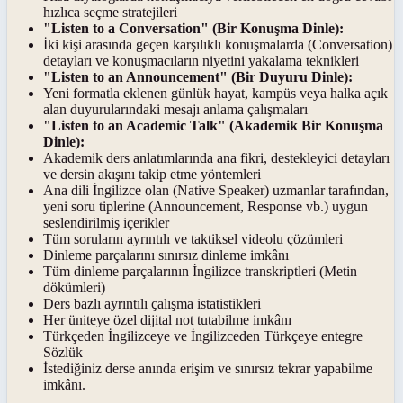
hızlıca seçme stratejileri
"Listen to a Conversation" (Bir Konuşma Dinle):
İki kişi arasında geçen karşılıklı konuşmalarda (Conversation)
detayları ve konuşmacıların niyetini yakalama teknikleri
"Listen to an Announcement" (Bir Duyuru Dinle):
Yeni formatla eklenen günlük hayat, kampüs veya halka açık
alan duyurularındaki mesajı anlama çalışmaları
"Listen to an Academic Talk" (Akademik Bir Konuşma
Dinle):
Akademik ders anlatımlarında ana fikri, destekleyici detayları
ve dersin akışını takip etme yöntemleri
Ana dili İngilizce olan (Native Speaker) uzmanlar tarafından,
yeni soru tiplerine (Announcement, Response vb.) uygun
seslendirilmiş içerikler
Tüm soruların ayrıntılı ve taktiksel videolu çözümleri
Dinleme parçalarını sınırsız dinleme imkânı
Tüm dinleme parçalarının İngilizce transkriptleri (Metin
dökümleri)
Ders bazlı ayrıntılı çalışma istatistikleri
Her üniteye özel dijital not tutabilme imkânı
Türkçeden İngilizceye ve İngilizceden Türkçeye entegre
Sözlük
İstediğiniz derse anında erişim ve sınırsız tekrar yapabilme
imkânı.