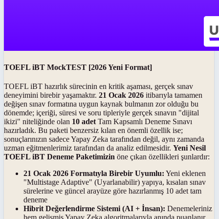
TOEFL iBT MockTEST [2026 Yeni Format]
TOEFL iBT hazırlık sürecinin en kritik aşaması, gerçek sınav
deneyimini birebir yaşamaktır.
21 Ocak 2026
itibarıyla tamamen
değişen sınav formatına uygun kaynak bulmanın zor olduğu bu
dönemde; içeriği, süresi ve soru tipleriyle gerçek sınavın "dijital
ikizi" niteliğinde olan
10 adet
Tam Kapsamlı Deneme Sınavı
hazırladık. Bu paketi benzersiz kılan en önemli özellik ise;
sonuçlarınızın sadece Yapay Zeka tarafından değil, aynı zamanda
uzman eğitmenlerimiz tarafından da analiz edilmesidir.
Yeni Nesil
TOEFL iBT Deneme Paketimizin
öne çıkan özellikleri şunlardır:
21 Ocak 2026 Formatıyla Birebir Uyumlu:
Yeni eklenen
"Multistage Adaptive" (Uyarlanabilir) yapıya, kısalan sınav
sürelerine ve güncel arayüze göre hazırlanmış 10 adet tam
deneme
Hibrit Değerlendirme Sistemi (AI + İnsan):
Denemeleriniz
hem gelişmiş Yapay Zeka algoritmalarıyla anında puanlanır