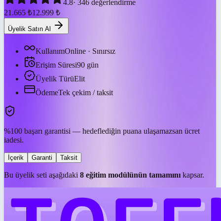
4.8
·
346
değerlendirme
21.665
₺
12.999
₺
Üyelik Satın Al
Kullanım
Online · Sınırsız
Erişim Süresi
90
gün
Üyelik Türü
Elit
Ödeme
Tek çekim / taksit
%100 başarı garantisi — hedeflediğin puana ulaşamazsan ücret
iadesi.
İçerik
Garanti
Taksit
Bu üyelik seti aşağıdaki
8
eğitim modülünün tamamını
kapsar.