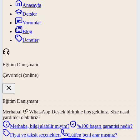
Anasayfa
Dersler
Yorumlar
Blog
Ücretler
Eğitim Danışmanı
Çevrimiçi (online)
Eğitim Danışmanı
Merhaba! 👋
WhatsApp Destek
birimine hoş geldiniz. Size nasıl
yardımcı olabiliriz?
Merhaba, bilgi alabilir miyim?
%100 başarı garantisi nedir?
Fiyat ve taksit seçenekleri
Lütfen beni arar mısınız?