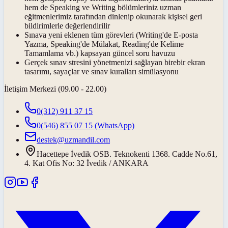
hem de Speaking ve Writing bölümleriniz
uzman
eğitmenlerimiz
tarafından dinlenip okunarak kişisel geri
bildirimlerle değerlendirilir
Sınava yeni eklenen tüm görevleri (Writing'de E-posta
Yazma, Speaking'de Mülakat, Reading'de Kelime
Tamamlama vb.) kapsayan güncel soru havuzu
Gerçek sınav stresini yönetmenizi sağlayan birebir ekran
tasarımı, sayaçlar ve sınav kuralları simülasyonu
İletişim Merkezi (09.00 - 22.00)
0(312) 911 37 15
0(546) 855 07 15
(WhatsApp)
destek@uzmandil.com
Hacettepe İvedik OSB. Teknokenti 1368. Cadde No.61,
4. Kat Ofis No: 32 İvedik / ANKARA