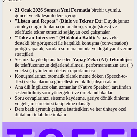
21 Ocak 2026 Sonrası Yeni Formatla
birebir uyumlu,
güncel ve etkileşimli ders içeriği
"Listen and Repeat" (Dinle ve Tekrar Et):
Duyduğunuz
cümleyi doğru tonlama (intonation), vurgu (stress) ve
telaffuzla tekrar etmenizi sağlayan özel çalışmalar
"Take an Interview" (Mülakata Katıl):
Yapay zeka
destekli bir görüşmeci ile karşılıklı konuşma (conversation)
pratiği yaparak, sorulan sorulara anında ve doğal yanıt verme
stratejileri
Sesinizi kaydedip analiz eden
Yapay Zeka (AI) Teknolojisi
ile telaffuzunuzun değerlendirilmesi, performansınızın artı (+)
ve eksi (-) yönlerinin detaylı raporlanması
Konuşmalarınızı otomatik olarak metne döken (Speech-to-
Text) ve hatalarınızı görselleştiren akıllı çalışma alanı
Ana dili İngilizce olan uzmanlar (Native Speaker) tarafından
seslendirilmiş soru yönergeleri ve örnek mülakatlar
Soru cevaplarınızı sisteme kaydetme, geriye dönük dinleme
ve gelişim sürecinizi takip etme olanağı
Ders bazlı ayrıntılı çalışma istatistikleri ve her üniteye özel
dijital not tutabilme imkânı