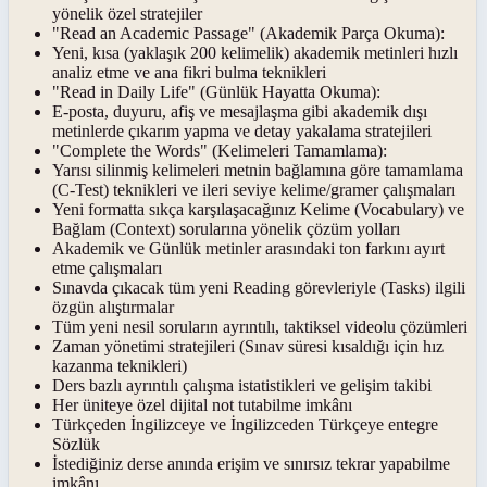
yönelik özel stratejiler
"Read an Academic Passage" (Akademik Parça Okuma):
Yeni, kısa (yaklaşık 200 kelimelik) akademik metinleri hızlı
analiz etme ve ana fikri bulma teknikleri
"Read in Daily Life" (Günlük Hayatta Okuma):
E-posta, duyuru, afiş ve mesajlaşma gibi akademik dışı
metinlerde çıkarım yapma ve detay yakalama stratejileri
"Complete the Words" (Kelimeleri Tamamlama):
Yarısı silinmiş kelimeleri metnin bağlamına göre tamamlama
(C-Test) teknikleri ve ileri seviye kelime/gramer çalışmaları
Yeni formatta sıkça karşılaşacağınız Kelime (Vocabulary) ve
Bağlam (Context) sorularına yönelik çözüm yolları
Akademik ve Günlük metinler arasındaki ton farkını ayırt
etme çalışmaları
Sınavda çıkacak tüm yeni Reading görevleriyle (Tasks) ilgili
özgün alıştırmalar
Tüm yeni nesil soruların ayrıntılı, taktiksel videolu çözümleri
Zaman yönetimi stratejileri (Sınav süresi kısaldığı için hız
kazanma teknikleri)
Ders bazlı ayrıntılı çalışma istatistikleri ve gelişim takibi
Her üniteye özel dijital not tutabilme imkânı
Türkçeden İngilizceye ve İngilizceden Türkçeye entegre
Sözlük
İstediğiniz derse anında erişim ve sınırsız tekrar yapabilme
imkânı.