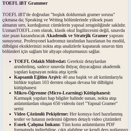
TOEFL iBT Grammer
TOEFL iBT'de doğrudan "boşluk doldurmalı gramer sorusu"
çıkmasa da; Speaking ve Writing bölümlerinde yüksek puan
almanın sırrı, kurduğunuz cümlelerin yapısal zenginliğinde saklıdır.
UzmanTOEFL.com olarak, klasik okul İngilizcesini değil, sınavda
size puan kazandıracak
Akademik ve Stratejik Gramer
yapısını
sunuyoruz. Profesyonel kadromuz tarafından hazırlanan bu modül,
dilbilgisi eksiklerinizi nokta atışı analizlerle kapatarak sınavın tüm
bölümleri için sağlam bir altyapı oluşturmanızı sağlar.
TOEFL Odaklı Müfredat:
Gereksiz detaylardan
arındırılmış, sadece sınavda ihtiyaç duyacağınız akademik
yapıları kapsayan nokta atışı içerik
Kapsamlı Eğitim Arşivi:
40 ana başlık ve alt kırılımlarıyla
birlikte toplam 103 dersten oluşan devasa bir dilbilgisi
kütüphanesi
Mikro-Öğrenme (Micro-Learning) Kütüphanesi:
Karmaşık yapıları hap bilgiler halinde sunan, nokta atışı
anlatımlardan oluşan 650 videolu özel "Yapısal Gramer"
serisi
Video Çözümlü Pekiştirme:
Her konuya özel hazırlanmış
testler ve hatanın nedenini öğreten detaylı video çözümleri
Esnek Çalışma İmkanı:
Tüm konu anlatımlarını PDF
formatında indirebilme, çıktı alabilme ve kendi ders notlarınızı