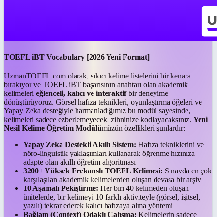
TOEFL iBT Vocabulary [2026 Yeni Format]
UzmanTOEFL.com olarak, sıkıcı kelime listelerini bir kenara
bırakıyor ve TOEFL iBT başarısının anahtarı olan akademik
kelimeleri
eğlenceli, kalıcı ve interaktif
bir deneyime
dönüştürüyoruz. Görsel hafıza teknikleri, oyunlaştırma öğeleri ve
Yapay Zeka desteğiyle harmanladığımız bu modül sayesinde,
kelimeleri sadece ezberlemeyecek, zihninize kodlayacaksınız.
Yeni
Nesil Kelime Öğretim Modülü
müzün özellikleri şunlardır:
Yapay Zeka Destekli Akıllı Sistem:
Hafıza tekniklerini ve
nöro-linguistik yaklaşımları kullanarak öğrenme hızınıza
adapte olan akıllı öğretim algoritması
3200+ Yüksek Frekanslı TOEFL Kelimesi:
Sınavda en çok
karşılaşılan akademik kelimelerden oluşan devasa bir arşiv
10 Aşamalı Pekiştirme:
Her biri 40 kelimeden oluşan
ünitelerde, bir kelimeyi 10 farklı aktiviteyle (görsel, işitsel,
yazılı) tekrar ederek kalıcı hafızaya alma yöntemi
Bağlam (Context) Odaklı Çalışma:
Kelimelerin sadece