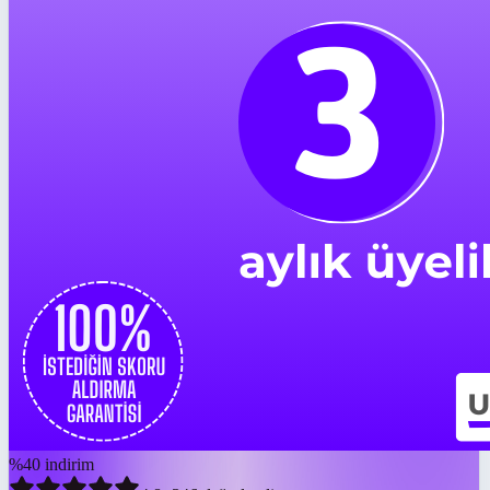
%
40
indirim