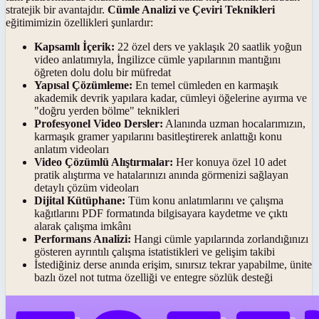
stratejik bir avantajdır.
Cümle Analizi ve Çeviri Teknikleri
eğitimimizin özellikleri şunlardır:
Kapsamlı İçerik:
22 özel ders ve yaklaşık 20 saatlik yoğun
video anlatımıyla, İngilizce cümle yapılarının mantığını
öğreten dolu dolu bir müfredat
Yapısal Çözümleme:
En temel cümleden en karmaşık
akademik devrik yapılara kadar, cümleyi öğelerine ayırma ve
"doğru yerden bölme" teknikleri
Profesyonel Video Dersler:
Alanında uzman hocalarımızın,
karmaşık gramer yapılarını basitleştirerek anlattığı konu
anlatım videoları
Video Çözümlü Alıştırmalar:
Her konuya özel 10 adet
pratik alıştırma ve hatalarınızı anında görmenizi sağlayan
detaylı çözüm videoları
Dijital Kütüphane:
Tüm konu anlatımlarını ve çalışma
kağıtlarını PDF formatında bilgisayara kaydetme ve çıktı
alarak çalışma imkânı
Performans Analizi:
Hangi cümle yapılarında zorlandığınızı
gösteren ayrıntılı çalışma istatistikleri ve gelişim takibi
İstediğiniz derse anında erişim, sınırsız tekrar yapabilme, ünite
bazlı özel not tutma özelliği ve entegre sözlük desteği