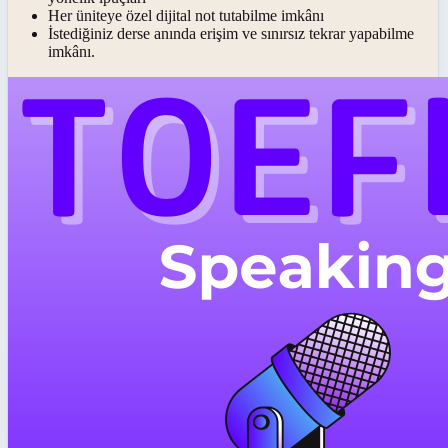
Her üniteye özel dijital not tutabilme imkânı
İstediğiniz derse anında erişim ve sınırsız tekrar yapabilme
imkânı.