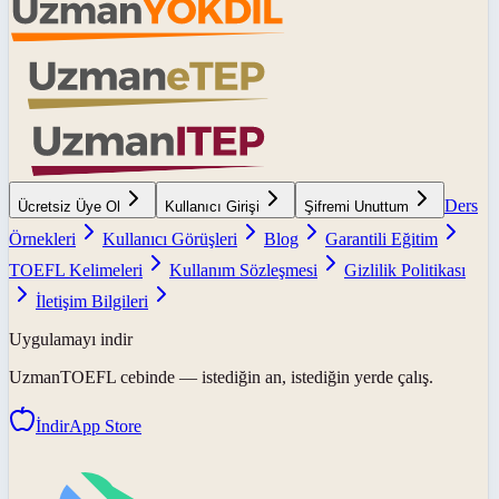
Ders
Ücretsiz Üye Ol
Kullanıcı Girişi
Şifremi Unuttum
Örnekleri
Kullanıcı Görüşleri
Blog
Garantili Eğitim
TOEFL Kelimeleri
Kullanım Sözleşmesi
Gizlilik Politikası
İletişim Bilgileri
Uygulamayı indir
UzmanTOEFL
cebinde — istediğin an, istediğin yerde çalış.
İndir
App Store