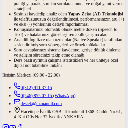
pratiği yaparak, sorulan sorulara anında ve doğal yanıt verme
stratejileri
Sesinizi kaydedip analiz eden
Yapay Zeka (AI) Teknolojisi
ile telaffuzunuzun değerlendirilmesi, performansınızın artı (+)
ve eksi (-) yönlerinin detaylı raporlanması
Konuşmalarınızı otomatik olarak metne döken (Speech-to-
Text) ve hatalarınızı görselleştiren akıllı çalışma alanı
Ana dili İngilizce olan uzmanlar (Native Speaker) tarafından
seslendirilmiş soru yönergeleri ve örnek mülakatlar
Soru cevaplarınızı sisteme kaydetme, geriye dönük dinleme
ve gelişim sürecinizi takip etme olanağı
Ders bazlı ayrıntılı çalışma istatistikleri ve her üniteye özel
dijital not tutabilme imkânı
İletişim Merkezi (09.00 - 22.00)
0(312) 911 37 15
0(546) 855 07 15
(WhatsApp)
destek@uzmandil.com
Hacettepe İvedik OSB. Teknokenti 1368. Cadde No.61,
4. Kat Ofis No: 32 İvedik / ANKARA