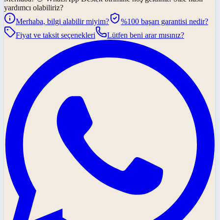
yardımcı olabiliriz?
Merhaba, bilgi alabilir miyim?
%100 başarı garantisi nedir?
Fiyat ve taksit seçenekleri
Lütfen beni arar mısınız?