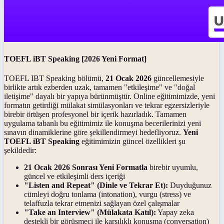
TOEFL iBT Speaking [2026 Yeni Format]
TOEFL IBT Speaking bölümü,
21 Ocak 2026
güncellemesiyle
birlikte artık ezberden uzak, tamamen "etkileşime" ve "doğal
iletişime" dayalı bir yapıya bürünmüştür. Online eğitimimizde, yeni
formatın getirdiği mülakat simülasyonları ve tekrar egzersizleriyle
birebir örtüşen profesyonel bir içerik hazırladık. Tamamen
uygulama tabanlı bu eğitimimiz ile konuşma becerilerinizi yeni
sınavın dinamiklerine göre şekillendirmeyi hedefliyoruz.
Yeni
TOEFL iBT Speaking
eğitimimizin güncel özellikleri şu
şekildedir:
21 Ocak 2026 Sonrası Yeni Formatla
birebir uyumlu,
güncel ve etkileşimli ders içeriği
"Listen and Repeat" (Dinle ve Tekrar Et):
Duyduğunuz
cümleyi doğru tonlama (intonation), vurgu (stress) ve
telaffuzla tekrar etmenizi sağlayan özel çalışmalar
"Take an Interview" (Mülakata Katıl):
Yapay zeka
destekli bir görüşmeci ile karşılıklı konuşma (conversation)