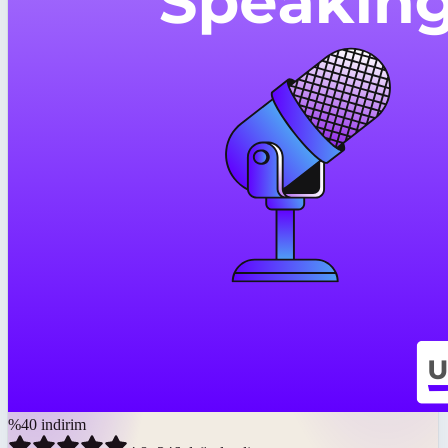
%
40
indirim