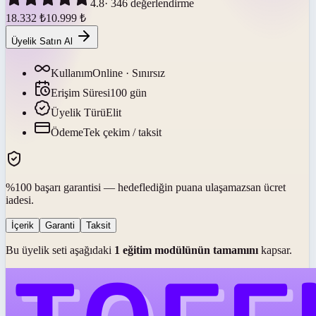
4.8
·
346
değerlendirme
18.332
₺
10.999
₺
Üyelik Satın Al
Kullanım
Online · Sınırsız
Erişim Süresi
100
gün
Üyelik Türü
Elit
Ödeme
Tek çekim / taksit
%100 başarı garantisi — hedeflediğin puana ulaşamazsan ücret
iadesi.
İçerik
Garanti
Taksit
Bu üyelik seti aşağıdaki
1
eğitim modülünün tamamını
kapsar.