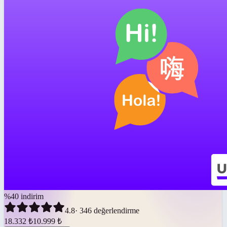
%
40
indirim
4.8
·
346
değerlendirme
18.332
₺
10.999
₺