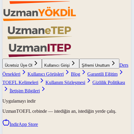
Ders
Ücretsiz Üye Ol
Kullanıcı Girişi
Şifremi Unuttum
Örnekleri
Kullanıcı Görüşleri
Blog
Garantili Eğitim
TOEFL Kelimeleri
Kullanım Sözleşmesi
Gizlilik Politikası
İletişim Bilgileri
Uygulamayı indir
UzmanTOEFL
cebinde — istediğin an, istediğin yerde çalış.
İndir
App Store