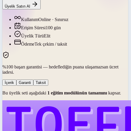
Üyelik Satın Al
Kullanım
Online · Sınırsız
Erişim Süresi
100
gün
Üyelik Türü
Elit
Ödeme
Tek çekim / taksit
%100 başarı garantisi — hedeflediğin puana ulaşamazsan ücret
iadesi.
İçerik
Garanti
Taksit
Bu üyelik seti aşağıdaki
1
eğitim modülünün tamamını
kapsar.