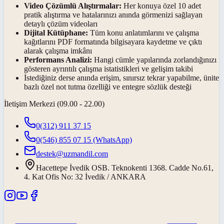
Video Çözümlü Alıştırmalar:
Her konuya özel 10 adet
pratik alıştırma ve hatalarınızı anında görmenizi sağlayan
detaylı çözüm videoları
Dijital Kütüphane:
Tüm konu anlatımlarını ve çalışma
kağıtlarını PDF formatında bilgisayara kaydetme ve çıktı
alarak çalışma imkânı
Performans Analizi:
Hangi cümle yapılarında zorlandığınızı
gösteren ayrıntılı çalışma istatistikleri ve gelişim takibi
İstediğiniz derse anında erişim, sınırsız tekrar yapabilme, ünite
bazlı özel not tutma özelliği ve entegre sözlük desteği
İletişim Merkezi (09.00 - 22.00)
0(312) 911 37 15
0(546) 855 07 15
(WhatsApp)
destek@uzmandil.com
Hacettepe İvedik OSB. Teknokenti 1368. Cadde No.61,
4. Kat Ofis No: 32 İvedik / ANKARA