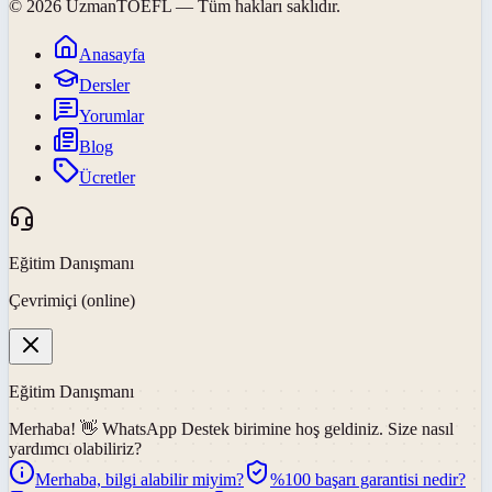
©
2026
UzmanTOEFL
— Tüm hakları saklıdır.
Anasayfa
Dersler
Yorumlar
Blog
Ücretler
Eğitim Danışmanı
Çevrimiçi (online)
Eğitim Danışmanı
Merhaba! 👋
WhatsApp Destek
birimine hoş geldiniz. Size nasıl
yardımcı olabiliriz?
Merhaba, bilgi alabilir miyim?
%100 başarı garantisi nedir?