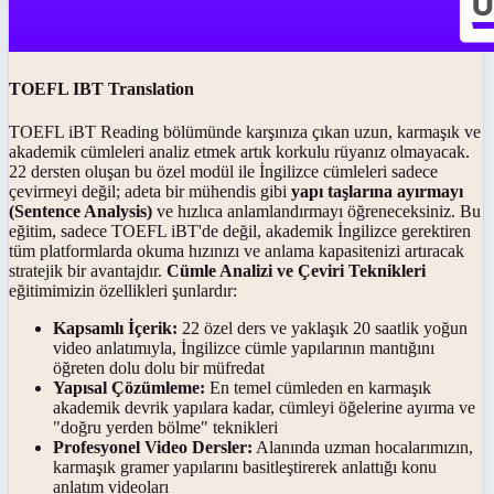
TOEFL IBT Translation
TOEFL iBT Reading bölümünde karşınıza çıkan uzun, karmaşık ve
akademik cümleleri analiz etmek artık korkulu rüyanız olmayacak.
22 dersten oluşan bu özel modül ile İngilizce cümleleri sadece
çevirmeyi değil; adeta bir mühendis gibi
yapı taşlarına ayırmayı
(Sentence Analysis)
ve hızlıca anlamlandırmayı öğreneceksiniz. Bu
eğitim, sadece TOEFL iBT'de değil, akademik İngilizce gerektiren
tüm platformlarda okuma hızınızı ve anlama kapasitenizi artıracak
stratejik bir avantajdır.
Cümle Analizi ve Çeviri Teknikleri
eğitimimizin özellikleri şunlardır:
Kapsamlı İçerik:
22 özel ders ve yaklaşık 20 saatlik yoğun
video anlatımıyla, İngilizce cümle yapılarının mantığını
öğreten dolu dolu bir müfredat
Yapısal Çözümleme:
En temel cümleden en karmaşık
akademik devrik yapılara kadar, cümleyi öğelerine ayırma ve
"doğru yerden bölme" teknikleri
Profesyonel Video Dersler:
Alanında uzman hocalarımızın,
karmaşık gramer yapılarını basitleştirerek anlattığı konu
anlatım videoları