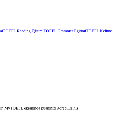
mi
TOEFL Reading Eğitimi
TOEFL Grammer Eğitimi
TOEFL Kelime
ır. MyTOEFL ekranında puanınızı görebilirsiniz.