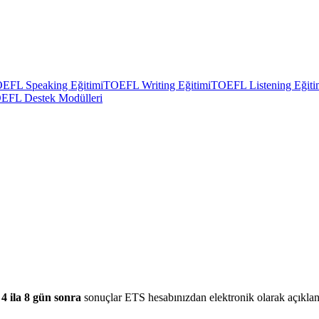
EFL Speaking Eğitimi
TOEFL Writing Eğitimi
TOEFL Listening Eğiti
EFL Destek Modülleri
n
4 ila 8 gün sonra
sonuçlar ETS hesabınızdan elektronik olarak açıklan