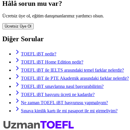
Hâlâ sorun mu var?
Ücretsiz üye ol, eğitim danışmanlarımız yardımcı olsun.
Ücretsiz Üye Ol
Diğer Sorular
TOEFL iBT nedir?
TOEFL iBT Home Edition nedir?
TOEFL iBT ile IELTS arasındaki temel farklar nelerdir?
TOEFL iBT ile PTE Akademik arasındaki farklar nelerdir?
TOEFL iBT sınavlarına nasıl başvurabilirim?
TOEFL iBT başvuru ücreti ne kadardır?
Ne zaman TOEFL iBT başvurusu yapmalıyım?
Sınava kimlik kartı ile mi pasaport ile mi girmeliyim?