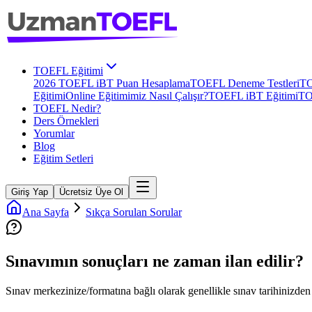
TOEFL Eğitimi
2026 TOEFL iBT Puan Hesaplama
TOEFL Deneme Testleri
TO
Eğitimi
Online Eğitimimiz Nasıl Çalışır?
TOEFL iBT Eğitimi
TO
TOEFL Nedir?
Ders Örnekleri
Yorumlar
Blog
Eğitim Setleri
Giriş Yap
Ücretsiz Üye Ol
Ana Sayfa
Sıkça Sorulan Sorular
Sınavımın sonuçları ne zaman ilan edilir?
Sınav merkezinize/formatına bağlı olarak genellikle sınav tarihinizde