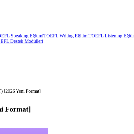
EFL Speaking Eğitimi
TOEFL Writing Eğitimi
TOEFL Listening Eğiti
EFL Destek Modülleri
) [2026 Yeni Format]
ni Format]