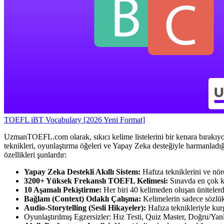
TOEFL iBT Vocabulary [2026 Yeni Format]
UzmanTOEFL.com olarak, sıkıcı kelime listelerini bir kenara bırakıy
teknikleri, oyunlaştırma öğeleri ve Yapay Zeka desteğiyle harmanlad
özellikleri şunlardır:
Yapay Zeka Destekli Akıllı Sistem:
Hafıza tekniklerini ve nör
3200+ Yüksek Frekanslı TOEFL Kelimesi:
Sınavda en çok ka
10 Aşamalı Pekiştirme:
Her biri 40 kelimeden oluşan ünitelerde,
Bağlam (Context) Odaklı Çalışma:
Kelimelerin sadece sözlük 
Audio-Storytelling (Sesli Hikayeler):
Hafıza teknikleriyle kur
Oyunlaştırılmış Egzersizler:
Hız Testi, Quiz Master, Doğru/Yanlış