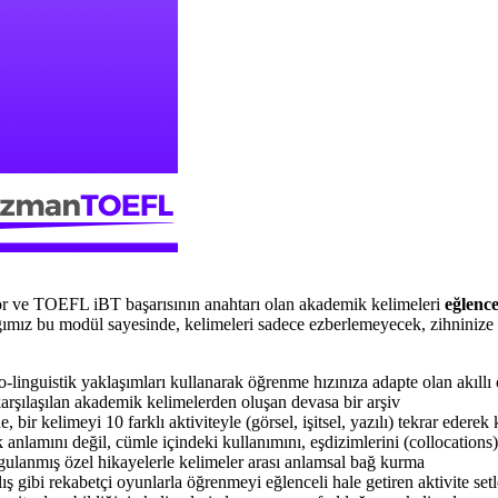
or ve TOEFL iBT başarısının anahtarı olan akademik kelimeleri
eğlence
ığımız bu modül sayesinde, kelimeleri sadece ezberlemeyecek, zihninize
o-linguistik yaklaşımları kullanarak öğrenme hızınıza adapte olan akıllı
rşılaşılan akademik kelimelerden oluşan devasa bir arşiv
 bir kelimeyi 10 farklı aktiviteyle (görsel, işitsel, yazılı) tekrar edere
anlamını değil, cümle içindeki kullanımını, eşdizimlerini (collocations
gulanmış özel hikayelerle kelimeler arası anlamsal bağ kurma
 gibi rekabetçi oyunlarla öğrenmeyi eğlenceli hale getiren aktivite setl