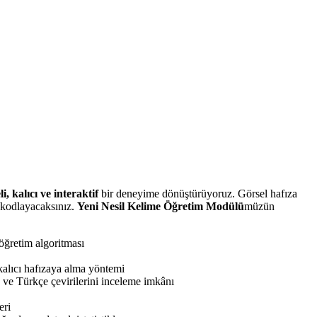
li, kalıcı ve interaktif
bir deneyime dönüştürüyoruz. Görsel hafıza
 kodlayacaksınız.
Yeni Nesil Kelime Öğretim Modülü
müzün
 öğretim algoritması
k kalıcı hafızaya alma yöntemi
) ve Türkçe çevirilerini inceleme imkânı
eri