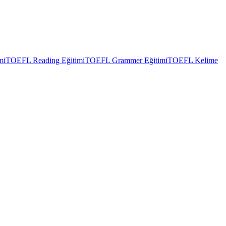
mi
TOEFL Reading Eğitimi
TOEFL Grammer Eğitimi
TOEFL Kelime