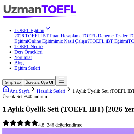
TOEFL Eğitimi
2026 TOEFL iBT Puan Hesaplama
TOEFL Deneme Testleri
TO
Eğitimi
Online Eğitimimiz Nasıl Çalışır?
TOEFL iBT Eğitimi
TO
TOEFL Nedir?
Ders Örnekleri
Yorumlar
Blog
Eğitim Setleri
Giriş Yap
Ücretsiz Üye Ol
Ana Sayfa
Hazırlık Setleri
1 Aylık Üyelik Seti (TOEFL IBT
Üyelik Seti
%
40
indirim
1 Aylık Üyelik Seti (TOEFL IBT) [2026 Ye
4.8
·
346
değerlendirme