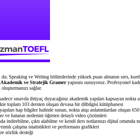
a; Speaking ve Writing bölümlerinde yüksek puan almanın sırrı, kur
k
Akademik ve Stratejik Gramer
yapısını sunuyoruz. Profesyonel kadro
ı oluşturmanızı sağlar.
sadece sınavda ihtiyaç duyacağınız akademik yapıları kapsayan nokta atı
likte toplam 103 dersten oluşan devasa bir dilbilgisi kütüphanesi
pıları hap bilgiler halinde sunan, nokta atışı anlatımlardan oluşan 650
er ve hatanın nedenini öğreten detaylı video çözümleri
indirebilme, çıktı alabilme ve kendi ders notlarınızı dijital ortamda tu
tılı çalışma istatistikleri ve performans grafikleri
gre sözlük desteği