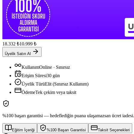
18.332
₺
10.999
₺
Üyelik Satın Al
Kullanım
Online · Sınırsız
Erişim Süresi
30
gün
Üyelik Türü
Elit (Sınırsız Kullanım)
Ödeme
Tek çekim veya taksit
%100 başarı garantisi — hedeflediğin puana ulaşamazsan ücret iadesi
Eğitim İçeriği
%100 Başarı Garantisi
Taksit Seçenekleri