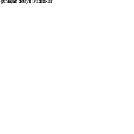
unlaşan detaylı istatistikler