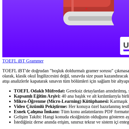
TOEFL iBT Grammer
TOEFL iBT'de doğrudan "boşluk doldurmalı gramer sorusu" çıkmasa d
olarak, klasik okul İngilizcesini değil, sınavda size puan kazandıraca
atışı analizlerle kapatarak sınavın tüm bölümleri için sağlam bir altyap
TOEFL Odaklı Müfredat:
Gereksiz detaylardan arındırılmış, 
Kapsamlı Eğitim Arşivi:
40 ana başlık ve alt kırılımlarıyla bir
Mikro-Öğrenme (Micro-Learning) Kütüphanesi:
Karmaşık ya
Video Çözümlü Pekiştirme:
Her konuya özel hazırlanmış testl
Esnek Çalışma İmkanı:
Tüm konu anlatımlarını PDF formatında 
Gelişim Takibi:
Hangi konuda eksiğinizin olduğunu gösteren ayrın
İstediğiniz derse anında erişim, sınırsız tekrar ve sistem içi ente