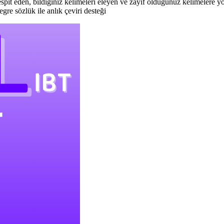
pit eden, bildiğiniz kelimeleri eleyen ve zayıf olduğunuz kelimelere yoğ
gre sözlük ile anlık çeviri desteği