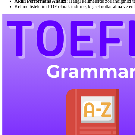
Akıllı Performans Analizi:
Hangi kelimelerde zorlandığınızı tes
Kelime listelerini PDF olarak indirme, kişisel notlar alma ve ente