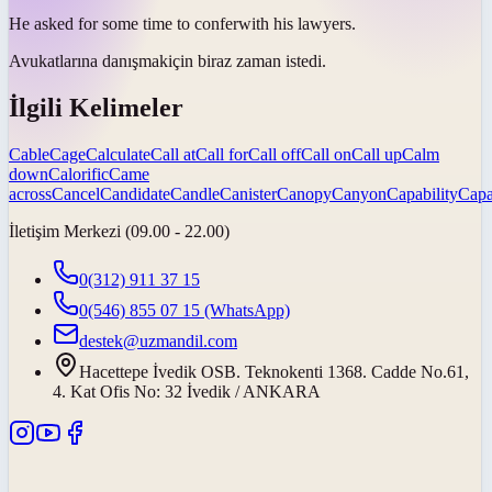
He asked for some time to
confer
with his lawyers.
Avukatlarına
danışmak
için biraz zaman istedi.
İlgili Kelimeler
Cable
Cage
Calculate
Call at
Call for
Call off
Call on
Call up
Calm
down
Calorific
Came
across
Cancel
Candidate
Candle
Canister
Canopy
Canyon
Capability
Capa
İletişim Merkezi (09.00 - 22.00)
0(312) 911 37 15
0(546) 855 07 15
(WhatsApp)
destek@uzmandil.com
Hacettepe İvedik OSB. Teknokenti 1368. Cadde No.61,
4. Kat Ofis No: 32 İvedik / ANKARA