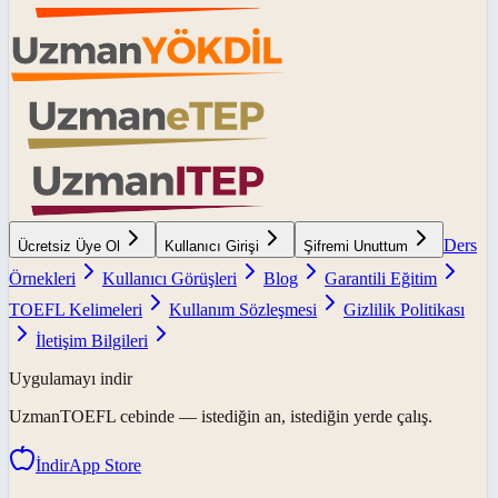
Ders
Ücretsiz Üye Ol
Kullanıcı Girişi
Şifremi Unuttum
Örnekleri
Kullanıcı Görüşleri
Blog
Garantili Eğitim
TOEFL Kelimeleri
Kullanım Sözleşmesi
Gizlilik Politikası
İletişim Bilgileri
Uygulamayı indir
UzmanTOEFL
cebinde — istediğin an, istediğin yerde çalış.
İndir
App Store