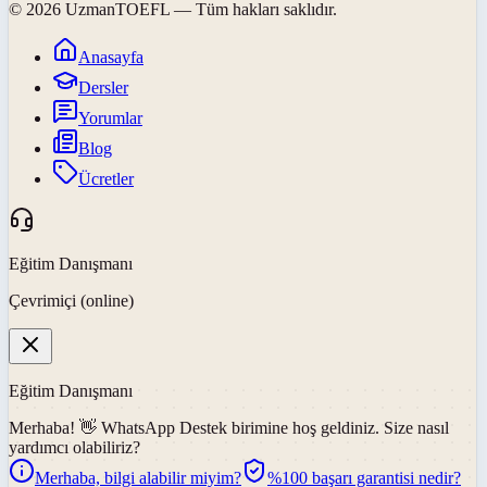
©
2026
UzmanTOEFL
— Tüm hakları saklıdır.
Anasayfa
Dersler
Yorumlar
Blog
Ücretler
Eğitim Danışmanı
Çevrimiçi (online)
Eğitim Danışmanı
Merhaba! 👋
WhatsApp Destek
birimine hoş geldiniz. Size nasıl
yardımcı olabiliriz?
Merhaba, bilgi alabilir miyim?
%100 başarı garantisi nedir?