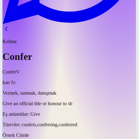
Kelime
Confer
Confer
V
kənˈfɜː
Vermek, sunmak, danışmak
Give an official title or honour to sb
Eş anlamlılar:
Give
Türevler:
confers,conferring,conferred
Örnek Cümle