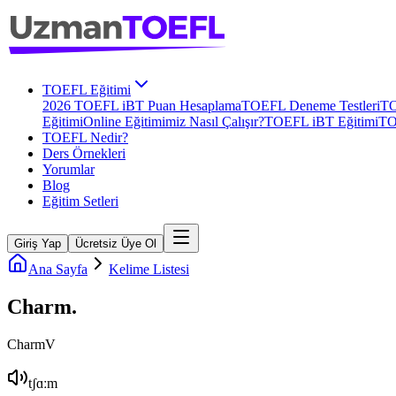
TOEFL Eğitimi
2026 TOEFL iBT Puan Hesaplama
TOEFL Deneme Testleri
TO
Eğitimi
Online Eğitimimiz Nasıl Çalışır?
TOEFL iBT Eğitimi
TO
TOEFL Nedir?
Ders Örnekleri
Yorumlar
Blog
Eğitim Setleri
Giriş Yap
Ücretsiz Üye Ol
Ana Sayfa
Kelime Listesi
Charm
.
Charm
V
tʃɑːm