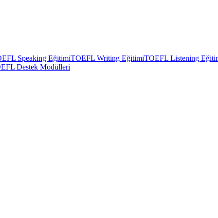
EFL Speaking Eğitimi
TOEFL Writing Eğitimi
TOEFL Listening Eğiti
EFL Destek Modülleri