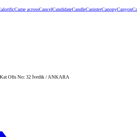
alorific
Came across
Cancel
Candidate
Candle
Canister
Canopy
Canyon
Ca
. Kat Ofis No: 32 İvedik / ANKARA