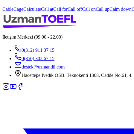
Cable
Cage
Calculate
Call at
Call for
Call off
Call on
Call up
Calm down
C
İletişim Merkezi (09.00 - 22.00)
0(312) 911 37 15
0(850) 302 67 15
destek@uzmandil.com
Hacettepe İvedik OSB. Teknokenti 1368. Cadde No.61, 4