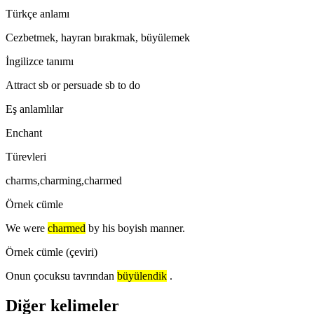
Türkçe anlamı
Cezbetmek, hayran bırakmak, büyülemek
İngilizce tanımı
Attract sb or persuade sb to do
Eş anlamlılar
Enchant
Türevleri
charms,charming,charmed
Örnek cümle
We were
charmed
by his boyish manner.
Örnek cümle (çeviri)
Onun çocuksu tavrından
büyülendik
.
Diğer kelimeler