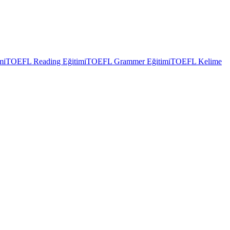
mi
TOEFL Reading Eğitimi
TOEFL Grammer Eğitimi
TOEFL Kelime