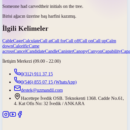
Someone had
carved
their initials on the tree.
Birisi ağacın üzerine baş harfini
kazımış
.
İlgili Kelimeler
Cable
Cage
Calculate
Call at
Call for
Call off
Call on
Call up
Calm
down
Calorific
Came
across
Cancel
Candidate
Candle
Canister
Canopy
Canyon
Capability
Capa
İletişim Merkezi (09.00 - 22.00)
0(312) 911 37 15
0(546) 855 07 15
(WhatsApp)
destek@uzmandil.com
Hacettepe İvedik OSB. Teknokenti 1368. Cadde No.61,
4. Kat Ofis No: 32 İvedik / ANKARA