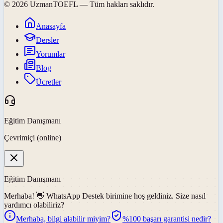
©
2026
UzmanTOEFL
— Tüm hakları saklıdır.
Anasayfa
Dersler
Yorumlar
Blog
Ücretler
Eğitim Danışmanı
Çevrimiçi (online)
Eğitim Danışmanı
Merhaba! 👋
WhatsApp Destek
birimine hoş geldiniz. Size nasıl
yardımcı olabiliriz?
Merhaba, bilgi alabilir miyim?
%100 başarı garantisi nedir?