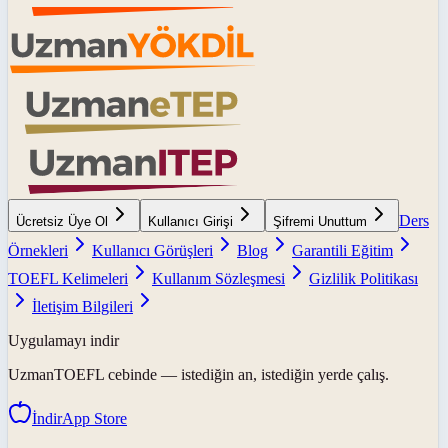
Ders
Ücretsiz Üye Ol
Kullanıcı Girişi
Şifremi Unuttum
Örnekleri
Kullanıcı Görüşleri
Blog
Garantili Eğitim
TOEFL Kelimeleri
Kullanım Sözleşmesi
Gizlilik Politikası
İletişim Bilgileri
Uygulamayı indir
UzmanTOEFL
cebinde — istediğin an, istediğin yerde çalış.
İndir
App Store