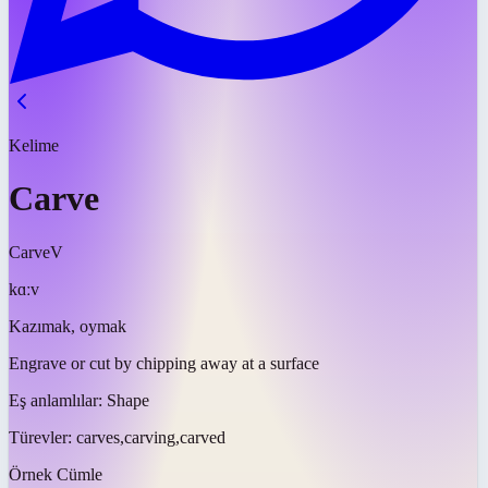
Kelime
Carve
Carve
V
kɑːv
Kazımak, oymak
Engrave or cut by chipping away at a surface
Eş anlamlılar:
Shape
Türevler:
carves,carving,carved
Örnek Cümle