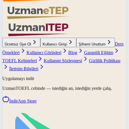
Ders
Ücretsiz Üye Ol
Kullanıcı Girişi
Şifremi Unuttum
Örnekleri
Kullanıcı Görüşleri
Blog
Garantili Eğitim
TOEFL Kelimeleri
Kullanım Sözleşmesi
Gizlilik Politikası
İletişim Bilgileri
Uygulamayı indir
UzmanTOEFL
cebinde — istediğin an, istediğin yerde çalış.
İndir
App Store