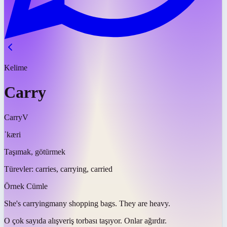
Kelime
Carry
Carry
V
ˈkæri
Taşımak, götürmek
Türevler:
carries, carrying, carried
Örnek Cümle
She's
carrying
many shopping bags. They are heavy.
O çok sayıda alışveriş torbası
taşıyor
. Onlar ağırdır.