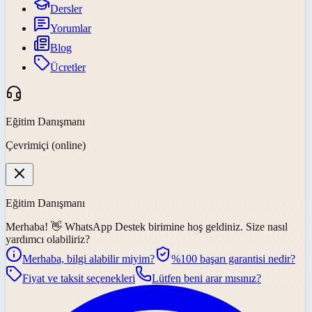
Dersler
Yorumlar
Blog
Ücretler
Eğitim Danışmanı
Çevrimiçi (online)
Eğitim Danışmanı
Merhaba! 👋
WhatsApp Destek
birimine hoş geldiniz. Size nasıl
yardımcı olabiliriz?
Merhaba, bilgi alabilir miyim?
%100 başarı garantisi nedir?
Fiyat ve taksit seçenekleri
Lütfen beni arar mısınız?