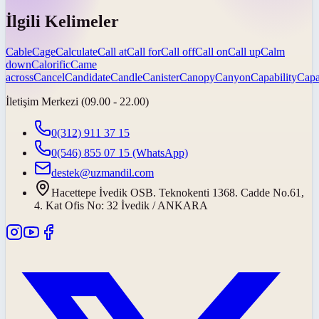
İlgili Kelimeler
Cable
Cage
Calculate
Call at
Call for
Call off
Call on
Call up
Calm
down
Calorific
Came
across
Cancel
Candidate
Candle
Canister
Canopy
Canyon
Capability
Capa
İletişim Merkezi (09.00 - 22.00)
0(312) 911 37 15
0(546) 855 07 15
(WhatsApp)
destek@uzmandil.com
Hacettepe İvedik OSB. Teknokenti 1368. Cadde No.61,
4. Kat Ofis No: 32 İvedik / ANKARA