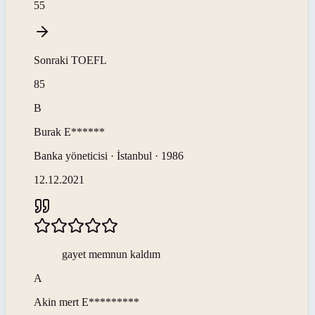
55
Sonraki
TOEFL
85
B
Burak
E******
Banka yöneticisi · İstanbul · 1986
12.12.2021
gayet memnun kaldım
A
Akin mert
E*********