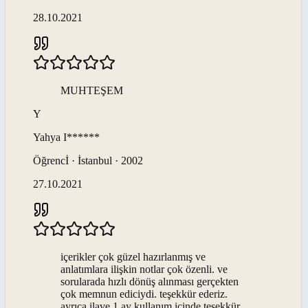
28.10.2021
MUHTEŞEM
Y
Yahya
I******
Öğrencİ · İstanbul · 2002
27.10.2021
içerikler çok güzel hazırlanmış ve
anlatımlara ilişkin notlar çok özenli. ve
sorularada hızlı dönüş alınması gerçekten
çok memnun ediciydi. teşekkür ederiz.
ayrıca ilave 1 ay kullanım içinde teşekkür