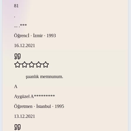
81
.
...
.***
Öğrencİ · İzmir · 1993
16.12.2021
şuanlık memnunum.
A
Aygüzel
A*********
Öğretmen · İstanbul · 1995
13.12.2021