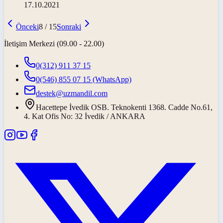
17.10.2021
Önceki
8
/
15
Sonraki
İletişim Merkezi (09.00 - 22.00)
0(312) 911 37 15
0(546) 855 07 15
(WhatsApp)
destek@uzmandil.com
Hacettepe İvedik OSB. Teknokenti 1368. Cadde No.61,
4. Kat Ofis No: 32 İvedik / ANKARA