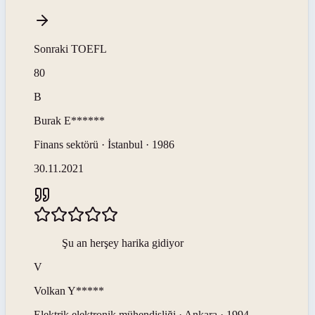
Sonraki
TOEFL
80
B
Burak
E******
Finans sektörü · İstanbul · 1986
30.11.2021
Şu an herşey harika gidiyor
V
Volkan
Y*****
Elektrik elektronik mühendisliği · Ankara · 1994