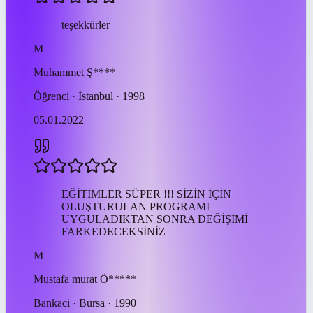
teşekkürler
M
Muhammet
Ş****
Öğrenci · İstanbul · 1998
05.01.2022
EĞİTİMLER SÜPER !!! SİZİN İÇİN
OLUŞTURULAN PROGRAMI
UYGULADIKTAN SONRA DEĞİŞİMİ
FARKEDECEKSİNİZ
M
Mustafa murat
Ö*****
Bankaci · Bursa · 1990