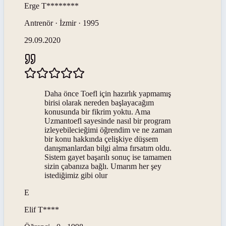
Erge
T********
Antrenör · İzmir · 1995
29.09.2020
Daha önce Toefl için hazırlık yapmamış
birisi olarak nereden başlayacağım
konusunda bir fikrim yoktu. Ama
Uzmantoefl sayesinde nasıl bir program
izleyebilecieğimi öğrendim ve ne zaman
bir konu hakkında çelişkiye düşsem
danışmanlardan bilgi alma fırsatım oldu.
Sistem gayet başarılı sonuç ise tamamen
sizin çabanıza bağlı. Umarım her şey
istediğimiz gibi olur
E
Elif
T****