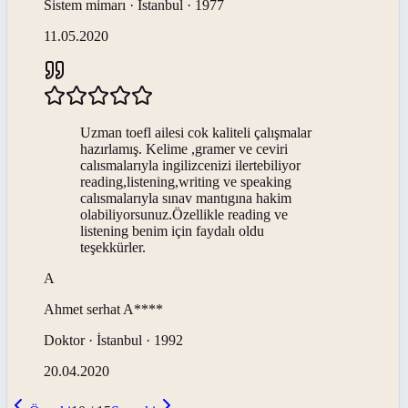
Sistem mimarı · İstanbul · 1977
11.05.2020
Uzman toefl ailesi cok kaliteli çalışmalar
hazırlamış. Kelime ,gramer ve ceviri
calısmalarıyla ingilizcenizi ilertebiliyor
reading,listening,writing ve speaking
calısmalarıyla sınav mantıgına hakim
olabiliyorsunuz.Özellikle reading ve
listening benim için faydalı oldu
teşekkürler.
A
Ahmet serhat
A****
Doktor · İstanbul · 1992
20.04.2020