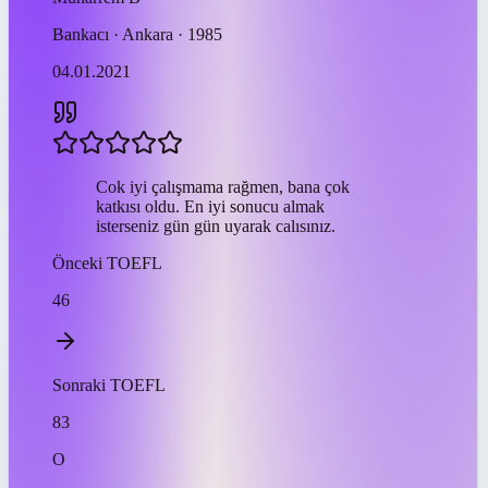
Bankacı · Ankara · 1985
04.01.2021
Cok iyi çalışmama rağmen, bana çok
katkısı oldu. En iyi sonucu almak
isterseniz gün gün uyarak calısınız.
Önceki
TOEFL
46
Sonraki
TOEFL
83
O