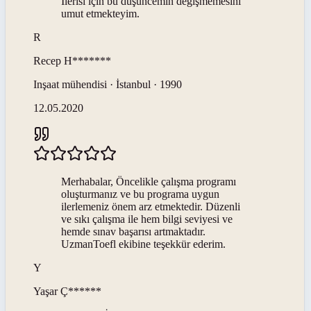
İlerisi için bu düşüncemin değişmemesini
umut etmekteyim.
R
Recep
H*******
Inşaat mühendisi · İstanbul · 1990
12.05.2020
Merhabalar, Öncelikle çalışma programı
oluşturmanız ve bu programa uygun
ilerlemeniz önem arz etmektedir. Düzenli
ve sıkı çalışma ile hem bilgi seviyesi ve
hemde sınav başarısı artmaktadır.
UzmanToefl ekibine teşekkür ederim.
Y
Yaşar
Ç******