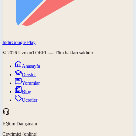
İndir
Google Play
©
2026
UzmanTOEFL
— Tüm hakları saklıdır.
Anasayfa
Dersler
Yorumlar
Blog
Ücretler
Eğitim Danışmanı
Çevrimiçi (online)