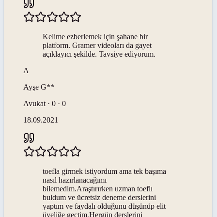
Kelime ezberlemek için şahane bir
platform. Gramer videoları da gayet
açıklayıcı şekilde. Tavsiye ediyorum.
A
Ayşe
G**
Avukat · 0 · 0
18.09.2021
toefla girmek istiyordum ama tek başıma
nasıl hazırlanacağımı
bilemedim.Araştırırken uzman toeflı
buldum ve ücretsiz deneme derslerini
yaptım ve faydalı olduğunu düşünüp elit
üyeliğe geçtim.Hergün derslerini