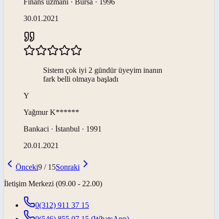
Finans uzmanı · Bursa · 1996
30.01.2021
Sistem çok iyi 2 gündür üyeyim inanın
fark belli olmaya başladı
Y
Yağmur
K******
Bankaci · İstanbul · 1991
20.01.2021
Önceki
9
/
15
Sonraki
İletişim Merkezi (09.00 - 22.00)
0(312) 911 37 15
0(546) 855 07 15
(WhatsApp)