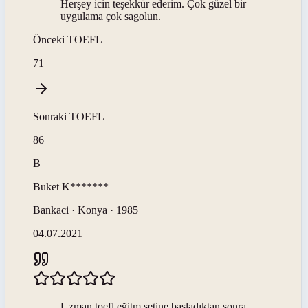
Herşey icin teşekkür ederim. Çok güzel bir
uygulama çok sagolun.
Önceki
TOEFL
71
Sonraki
TOEFL
86
B
Buket
K*******
Bankaci · Konya · 1985
04.07.2021
Uzman toefl eğitm setine başladıktan sonra