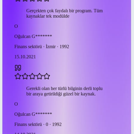
Gerçekten çok faydalı bir program. Tüm
kaynaklar tek modülde
O
Oğulcan
G*******
Finans sektörü · İzmir · 1992
15.10.2021
Gerekli olan her türlü bilginin derli toplu
bir araya getirildiği güzel bir kaynak.
O
Oğulcan
G*******
Finans sektörü · 0 · 1992