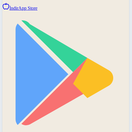
İndir
App Store