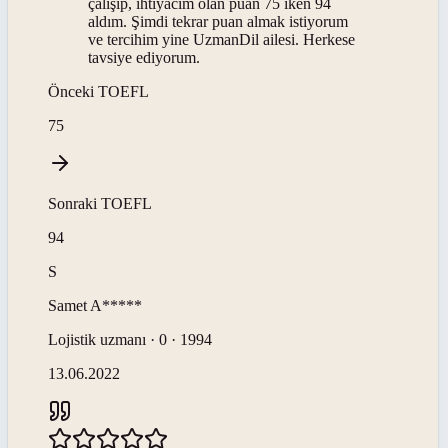
çalışıp, ihtiyacım olan puan 75 iken 94
aldım. Şimdi tekrar puan almak istiyorum
ve tercihim yine UzmanDil ailesi. Herkese
tavsiye ediyorum.
Önceki
TOEFL
75
Sonraki
TOEFL
94
S
Samet
A*****
Lojistik uzmanı · 0 · 1994
13.06.2022