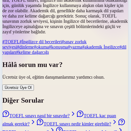
sıra, TOEFL sınavı, İngilizce'nin akademik kullanımına odaklandığı
için, günlük yaşamda İngilizce kullanmaya alışkın olan kişiler için
de zor olabilir. Akademik dil, genellikle daha karmaşık dil yapıları
ve daha zor kelime dağarcığı gerektirir. Sonuç olarak, TOEFL
sınavının zorluk seviyesi, kişinin İngilizce dil becerilerine, akademik
İngilizceye aşinalığına ve sınavın çeşitli bölümlerindeki güçlü ve
zayıf yönlerine bağlıdır.
#
TOEFL
#
İngilizce dil becerileri
#
sınav zorluk
seviyesi
#
dinleme
#
okuma
#
konuşma
#
yazma
#
akademik İngilizce
#
dil
yapıları
#
kelime dağarcığı
Hâlâ sorun mu var?
Ücretsiz üye ol, eğitim danışmanlarımız yardımcı olsun.
Ücretsiz Üye Ol
Diğer Sorular
TOEFL sınavı nasıl bir sınavdır?
TOEFL kaç puan
almak gerekir?
TOEFL sınavı nedir kimler girebilir?