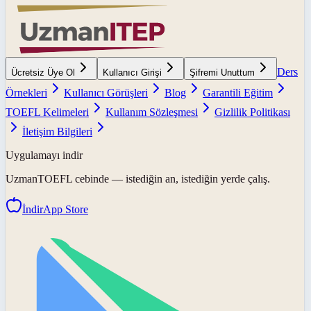
Ders
Ücretsiz Üye Ol
Kullanıcı Girişi
Şifremi Unuttum
Örnekleri
Kullanıcı Görüşleri
Blog
Garantili Eğitim
TOEFL Kelimeleri
Kullanım Sözleşmesi
Gizlilik Politikası
İletişim Bilgileri
Uygulamayı indir
UzmanTOEFL
cebinde — istediğin an, istediğin yerde çalış.
İndir
App Store