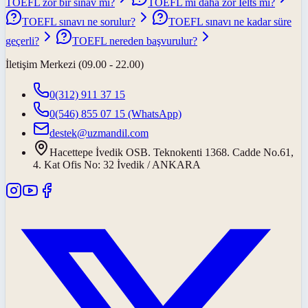
TOEFL zor bir sınav mı?
TOEFL mı daha zor Ielts mi?
TOEFL sınavı ne sorulur?
TOEFL sınavı ne kadar süre
geçerli?
TOEFL nereden başvurulur?
İletişim Merkezi (09.00 - 22.00)
0(312) 911 37 15
0(546) 855 07 15
(WhatsApp)
destek@uzmandil.com
Hacettepe İvedik OSB. Teknokenti 1368. Cadde No.61,
4. Kat Ofis No: 32 İvedik / ANKARA