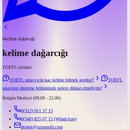
#kelime dağarcığı
kelime dağarcığı
TOEFL soruları
TOEFL sınavı için kaç kelime bilmek gerekir?
TOEFL
sınavının dinleme bölümünde nelere dikkat etmeliyim?
İletişim Merkezi (09.00 - 22.00)
0(312) 911 37 15
0(546) 855 07 15
(WhatsApp)
destek@uzmandil.com