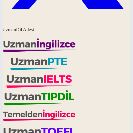
UzmanDil Ailesi