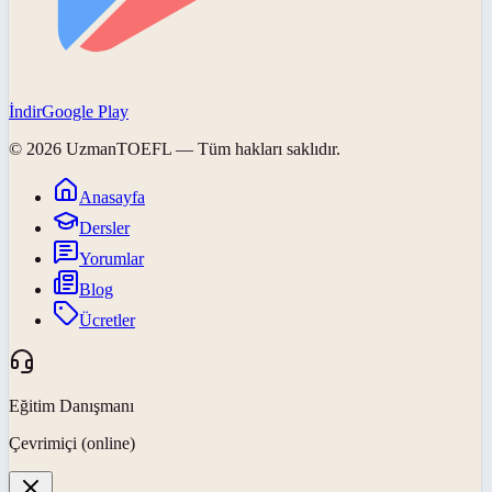
İndir
Google Play
©
2026
UzmanTOEFL
— Tüm hakları saklıdır.
Anasayfa
Dersler
Yorumlar
Blog
Ücretler
Eğitim Danışmanı
Çevrimiçi (online)