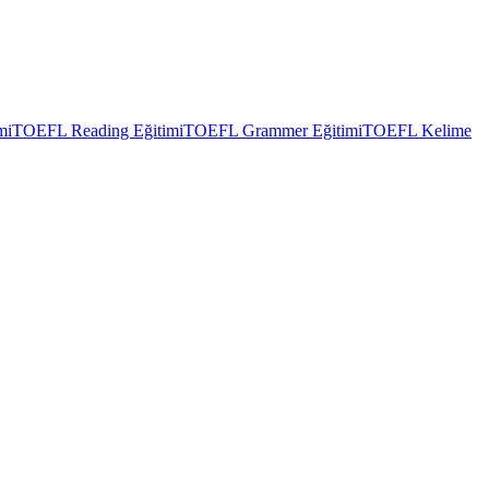
mi
TOEFL Reading Eğitimi
TOEFL Grammer Eğitimi
TOEFL Kelime