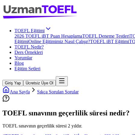
TOEFL Eğitimi
2026 TOEFL iBT Puan Hesaplama
TOEFL Deneme Testleri
TO
Eğitimi
Online Eğitimimiz Nasıl Çalışır?
TOEFL iBT Eğitimi
TO
TOEFL Nedir?
Ders Örnekleri
Yorumlar
Blog
Eğitim Setleri
Giriş Yap
Ücretsiz Üye Ol
Ana Sayfa
Sıkça Sorulan Sorular
TOEFL sınavının geçerlilik süresi nedir?
TOEFL sınavının geçerlilik süresi 2 yıldır.