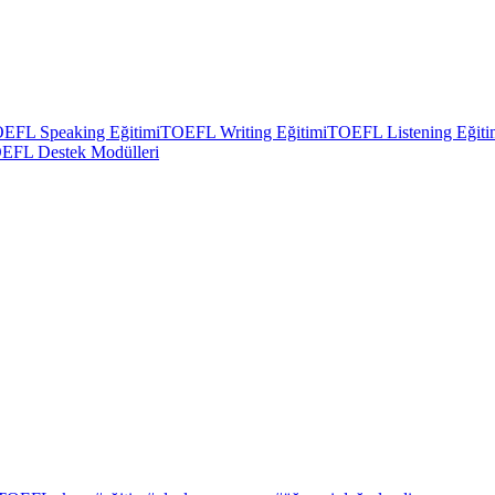
EFL Speaking Eğitimi
TOEFL Writing Eğitimi
TOEFL Listening Eğiti
EFL Destek Modülleri