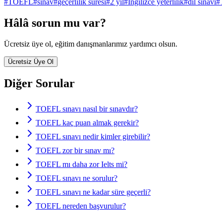
#
TOEFL
#
sınav
#
geçerlilik süresi
#
2 yıl
#
İngilizce yeterlilik
#
dil sınavı
#
Hâlâ sorun mu var?
Ücretsiz üye ol, eğitim danışmanlarımız yardımcı olsun.
Ücretsiz Üye Ol
Diğer Sorular
TOEFL sınavı nasıl bir sınavdır?
TOEFL kaç puan almak gerekir?
TOEFL sınavı nedir kimler girebilir?
TOEFL zor bir sınav mı?
TOEFL mı daha zor Ielts mi?
TOEFL sınavı ne sorulur?
TOEFL sınavı ne kadar süre geçerli?
TOEFL nereden başvurulur?